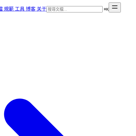
檔
規範
工具
博客
关于
⌘
K