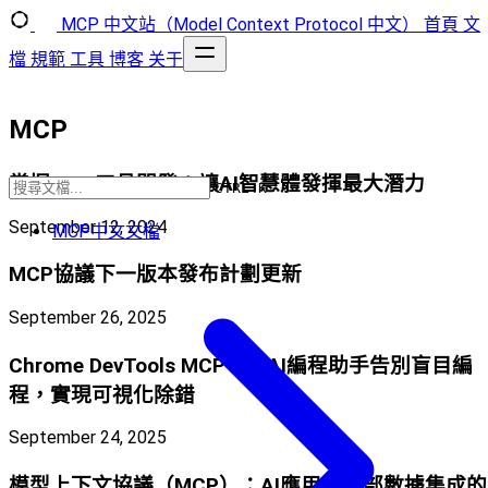
MCP 中文站（Model Context Protocol 中文）
首頁
文
檔
規範
工具
博客
关于
MCP
掌握MCP工具開發：讓AI智慧體發揮最大潛力
CTRL K
September 12, 2024
MCP中文文檔
MCP協議下一版本發布計劃更新
September 26, 2025
Chrome DevTools MCP：讓AI編程助手告別盲目編
程，實現可視化除錯
September 24, 2025
模型上下文協議（MCP）：AI應用與外部數據集成的