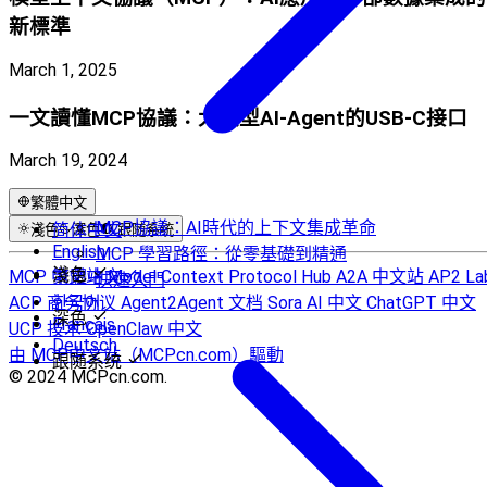
新標準
March 1, 2025
一文讀懂MCP協議：大模型AI-Agent的USB-C接口
March 19, 2024
繁體中文
MCP協議：AI時代的上下文集成革命
简体中文
淺色
深色
跟随系统
English
MCP 學習路徑：從零基礎到精通
淺色
MCP 中文站
繁體中文
Model Context Protocol Hub
A2A 中文站
AP2 La
快速入門
ACP 商务协议
한국어
Agent2Agent 文档
Sora AI 中文
ChatGPT 中文
深色
Français
UCP 技术
OpenClaw 中文
Deutsch
由 MCP中文站（MCPcn.com）驅動
跟随系统
© 2024 MCPcn.com.