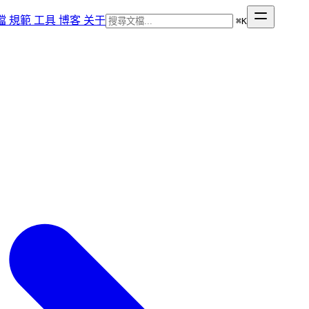
檔
規範
工具
博客
关于
⌘
K