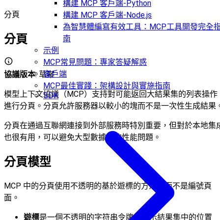
構建 MCP 客戶端-Python
分頁
構建 MCP 客戶端-Node.js
為智慧體編寫有效工具：MCP工具開發完全
分頁
南
示例
MCP常見問題：專家答疑解惑
客戶端
協議版本
: 草案
MCP最佳實踐：架構設計與實施指南
模型上下文協議（MCP）支持對可能返回大結果集的列表操作
SDK
進行分頁。分頁允許服務器以較小的塊而不是一次性生成結果
分頁在通過互聯網連接到外部服務時特別重要，但對於本地集
也很有用，可以避免大型數據集的性能問題。
分頁模型
MCP 中的分頁使用不透明的基於遊標的方法，而不是編號頁
面。
遊標
是一個不透明的字符串令牌，表示結果集中的位置