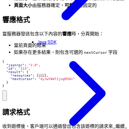
頁面大小
由服務器確定，
可能不
是固定的
響應格式
當服務器發送包含以下內容的
響應
時，分頁開始：
Java SDK
當前頁面的結果
如果存在更多結果，則包含可選的
字段
nextCursor
{
"jsonrpc"
:
"2.0"
,
"id"
:
"123"
,
"result"
:
{
"resources"
:
[
...
],
"nextCursor"
:
"eyJwYWdlIjogM30="
}
}
請求格式
收到遊標後，客戶端可以通過發出包含該遊標的請求來_繼續_