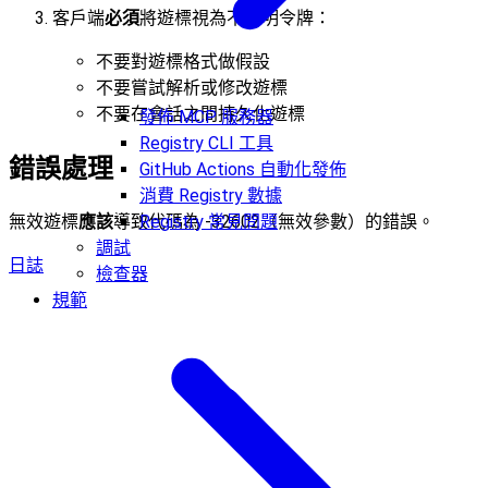
客戶端
必須
將遊標視為不透明令牌：
不要對遊標格式做假設
不要嘗試解析或修改遊標
不要在會話之間持久化遊標
發佈 MCP 服務器
Registry CLI 工具
錯誤處理
GitHub Actions 自動化發佈
消費 Registry 數據
無效遊標
應該
導致代碼為 -32602（無效參數）的錯誤。
Registry 常見問題
調試
日誌
檢查器
規範