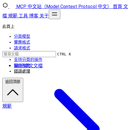
MCP 中文站（Model Context Protocol 中文）
首頁
文
檔
規範
工具
博客
关于
此頁上
分頁模型
響應格式
請求格式
分頁流程
CTRL K
支持分頁的操作
MCP中文文檔
實施指南
錯誤處理
返回頂部
規範