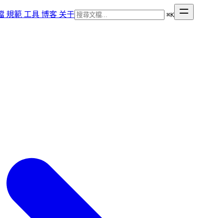
檔
規範
工具
博客
关于
⌘
K