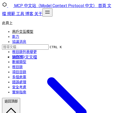
MCP 中文站（Model Context Protocol 中文）
首頁
文
檔
規範
工具
博客
关于
此頁上
用戶交互模型
能力
協議消息
列出根目錄
CTRL K
根目錄列表變更
MCP中文文檔
消息流
數據類型
根目錄
項目目錄
多個倉庫
錯誤處理
安全考慮
實施指南
返回頂部