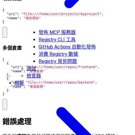
{
"uri"
:
"file:///home/user/projects/myproject"
,
"name"
:
"我的項目"
}
發佈 MCP 服務器
Registry CLI 工具
GitHub Actions 自動化發佈
多個倉庫
消費 Registry 數據
[
Registry 常見問題
{
"uri"
:
"file:///home/user/repos/frontend"
,
調試
"name"
:
"前端倉庫"
檢查器
},
{
規範
"uri"
:
"file:///home/user/repos/backend"
,
"name"
:
"後端倉庫"
}
]
錯誤處理