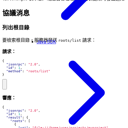
協議消息
列出根目錄
要檢索根目錄，服務器發送
請求：
roots/list
Java SDK
請求：
{
"jsonrpc"
:
"2.0"
,
"id"
:
1
,
"method"
:
"roots/list"
}
響應：
{
"jsonrpc"
:
"2.0"
,
"id"
:
1
,
"result"
:
{
"roots"
:
[
{
"uri"
:
"file:///home/user/projects/myproject"
,