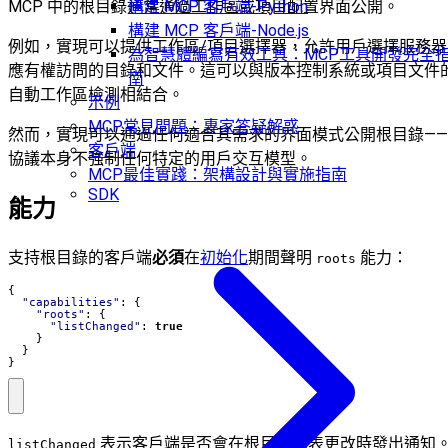
MCP 中的根目錄通常通過工作區或項目配置界面公開。
構建 MCP 客戶端-Python
構建 MCP 客戶端-Node.js
例如，實現可以提供工作區/項目選擇器，允許用戶選擇服務器
為智慧體編寫有效工具：MCP工具開發完全
應有權訪問的目錄和文件。這可以與版本控制系統或項目文件
南
自動工作區檢測相結合。
示例
MCP常見問題：專家答疑解惑
然而，實現可以通過任何適合其需求的界面模式公開根目錄——
客戶端
協議本身不強制任何特定的用戶交互模型。
MCP最佳實踐：架構設計與實施指南
SDK
能力
支持根目錄的客戶端
必須
在
初始化
期間聲明
能力：
roots
{
"capabilities"
:
{
"roots"
:
{
"listChanged"
:
true
}
}
}
表示客戶端是否會在根目錄列表更改時發出通知
listChanged