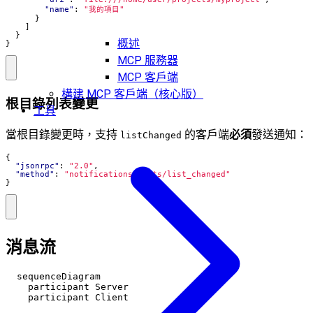
"name"
:
"我的項目"
}
]
}
概述
}
MCP 服務器
MCP 客戶端
構建 MCP 客戶端（核心版）
根目錄列表變更
工具
當根目錄變更時，支持
的客戶端
必須
發送通知：
listChanged
{
"jsonrpc"
:
"2.0"
,
"method"
:
"notifications/roots/list_changed"
}
消息流
  sequenceDiagram

    participant Server

    participant Client
