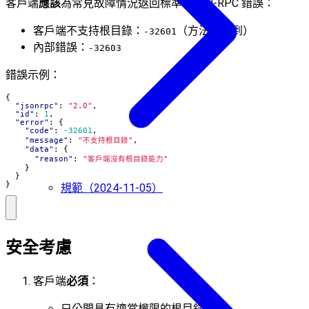
客戶端
應該
為常見故障情況返回標準 JSON-RPC 錯誤：
客戶端不支持根目錄：
（方法未找到）
-32601
內部錯誤：
-32603
錯誤示例：
{
"jsonrpc"
:
"2.0"
,
"id"
:
1
,
"error"
:
{
"code"
:
-32601
,
"message"
:
"不支持根目錄"
,
"data"
:
{
"reason"
:
"客戶端沒有根目錄能力"
}
}
}
規範（2024-11-05）
安全考慮
客戶端
必須
：
只公開具有適當權限的根目錄