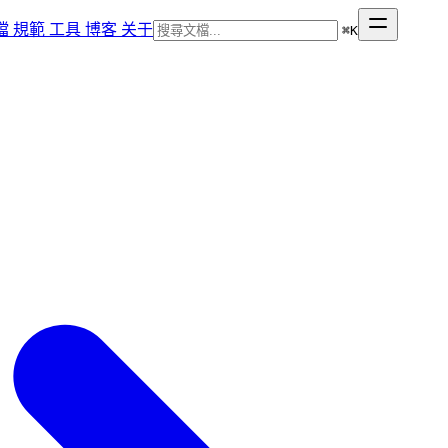
檔
規範
工具
博客
关于
⌘
K