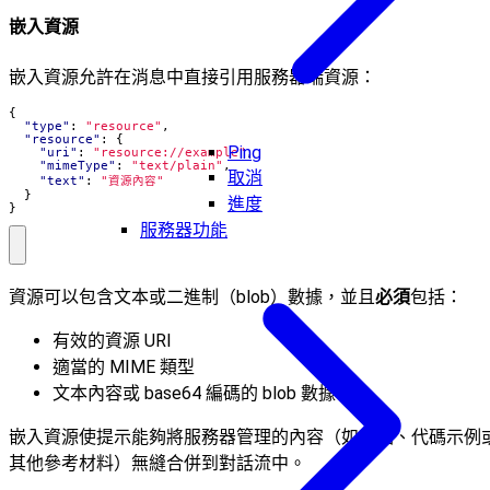
嵌入資源
嵌入資源允許在消息中直接引用服務器端資源：
{
"type"
:
"resource"
,
"resource"
:
{
Ping
"uri"
:
"resource://example"
,
"mimeType"
:
"text/plain"
,
取消
"text"
:
"資源內容"
}
進度
}
服務器功能
資源可以包含文本或二進制（blob）數據，並且
必須
包括：
有效的資源 URI
適當的 MIME 類型
文本內容或 base64 編碼的 blob 數據
嵌入資源使提示能夠將服務器管理的內容（如文檔、代碼示例
其他參考材料）無縫合併到對話流中。