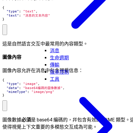
{
"type"
:
"text"
,
"text"
:
"消息的文本內容"
}
這是自然語言交互中最常用的內容類型。
消息
圖像內容
生命週期
傳輸
圖像內容允許在消息中包含視覺信息：
版本控制
工具
{
"type"
:
"image"
,
"data"
:
"base64編碼的圖像數據"
,
"mimeType"
:
"image/png"
}
圖像數據
必須
是 base64 編碼的，幷包含有效的 MIME 類型。
使得視覺上下文重要的多模態交互成為可能。