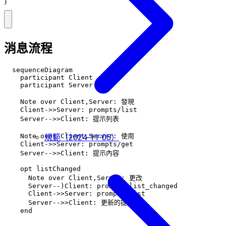
}
消息流程
  sequenceDiagram

    participant Client

    participant Server

    Note over Client,Server: 發現

    Client->>Server: prompts/list

    Server-->>Client: 提示列表

    Note over Client,Server: 使用

規範（2024-11-05）
    Client->>Server: prompts/get

    Server-->>Client: 提示內容

    opt listChanged

      Note over Client,Server: 更改

      Server--)Client: prompts/list_changed

      Client->>Server: prompts/list

      Server-->>Client: 更新的提示
