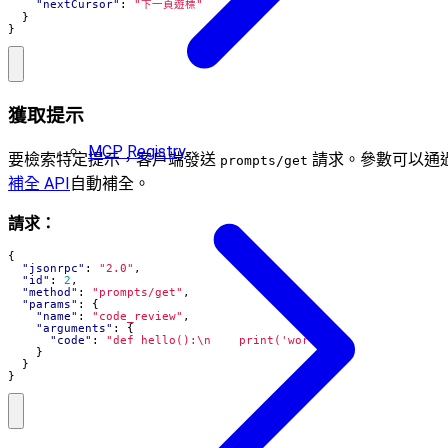
"nextCursor"
:
"下一頁遊標"
}
}
獲取提示
MCP Registry
要檢索特定提示，客戶端發送
請求。參數可以通
prompts/get
補全 API
自動補全。
請求：
{
"jsonrpc"
:
"2.0"
,
"id"
:
2
,
"method"
:
"prompts/get"
,
"params"
:
{
"name"
:
"code_review"
,
"arguments"
:
{
"code"
:
"def hello():\n    print('world')"
}
}
}