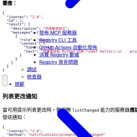
響應：
{
"jsonrpc"
:
"2.0"
,
"id"
:
2
,
"result"
:
{
"description"
:
"代碼審查提示"
,
發佈 MCP 服務器
"messages"
:
[
{
Registry CLI 工具
"role"
:
"user"
,
"content"
:
{
GitHub Actions 自動化發佈
"type"
:
"text"
,
"text"
:
"請審查這段 Python 代碼：\ndef hello():\n    prin
消費 Registry 數據
}
}
Registry 常見問題
]
}
調試
}
檢查器
規範
列表更改通知
當可用提示列表更改時，聲明瞭
能力的服務器
應
listChanged
發送通知：
{
"jsonrpc"
:
"2.0"
,
"method"
:
"notifications/prompts/list_changed"