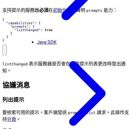
支持提示的服務器
必須
在
初始化
期間聲明
能力：
prompts
{
"capabilities"
:
{
"prompts"
:
{
"listChanged"
:
true
}
}
}
Java SDK
表示服務器是否會在可用提示列表更改時發出通
listChanged
知。
協議消息
列出提示
要檢索可用的提示，客戶端發送
請求。此操作支
prompts/list
持
分頁
。