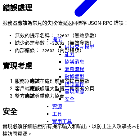
錯誤處理
服務器
應該
為常見的失敗情況返回標準 JSON-RPC 錯誤：
無效的提示名稱：
（無效參數）
-32602
提示
缺少必需參數：
（無效參數）
-32602
用戶交互模型
內部錯誤：
（內部錯誤）
-32603
能力
協議消息
實現考慮
消息流程
數據類型
服務器
應該
在處理前驗證提示參數
錯誤處理
客戶端
應該
處理大型提示列表的分頁
實現考慮
雙方
應該
尊重能力協商
安全
資源
安全
工具
實用工具
實現
必須
仔細驗證所有提示輸入和輸出，以防止注入攻擊或未
權訪問資源。