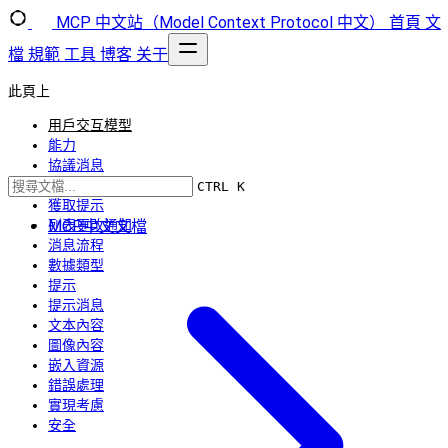
MCP 中文站（Model Context Protocol 中文）
首頁
文
檔
規範
工具
博客
关于
此頁上
用戶交互模型
能力
協議消息
列出提示
CTRL K
獲取提示
MCP中文文檔
列表更改通知
消息流程
數據類型
提示
提示消息
文本內容
圖像內容
嵌入資源
錯誤處理
實現考慮
安全