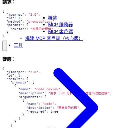
請求：
{
"jsonrpc"
:
"2.0"
,
概述
"id"
:
1
,
"method"
:
"prompts/list"
,
MCP 服務器
"params"
:
{
"cursor"
:
"可選的遊標值"
MCP 客戶端
}
}
構建 MCP 客戶端（核心版）
工具
響應：
{
"jsonrpc"
:
"2.0"
,
"id"
:
1
,
"result"
:
{
"prompts"
:
[
{
"name"
:
"code_review"
,
"description"
:
"要求 LLM 分析代碼質量並提出改進建議"
,
"arguments"
:
[
{
"name"
:
"code"
,
"description"
:
"要審查的代碼"
,
"required"
:
true
}
]
}
],