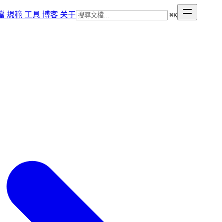
檔
規範
工具
博客
关于
⌘
K