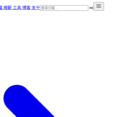
檔
規範
工具
博客
关于
⌘
K