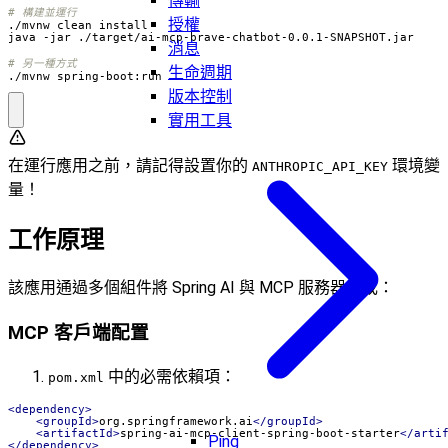
傳輸
# 構建並運行
授權
消息
# 另一種方式
生命週期
./mvnw spring-boot:run
版本控制
實用工具
在運行應用之前，請記得設置你的
環境變
ANTHROPIC_API_KEY
量！
工作原理
該應用通過多個組件將 Spring AI 與 MCP 服務器集成：
MCP 客戶端配置
中的必需依賴項：
pom.xml
<dependency>
<groupId>
org.springframework.ai
</groupId>
<artifactId>
spring-ai-mcp-client-spring-boot-starter
</arti
Ping
</dependency>