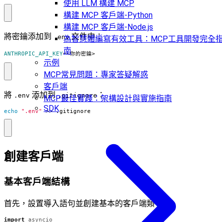
使用 LLM 構建 MCP
構建 MCP 客戶端-Python
構建 MCP 客戶端-Node.js
將密鑰添加到
文件中：
.env
為智慧體編寫有效工具：MCP工具開發完全
南
ANTHROPIC_API_KEY
=
<你的密鑰>
示例
MCP常見問題：專家答疑解惑
客戶端
將
添加到
：
.env
.gitignore
MCP最佳實踐：架構設計與實施指南
SDK
echo
".env"
 >> .gitignore
創建客戶端
基本客戶端結構
首先，設置導入語句並創建基本的客戶端類。
import
asyncio