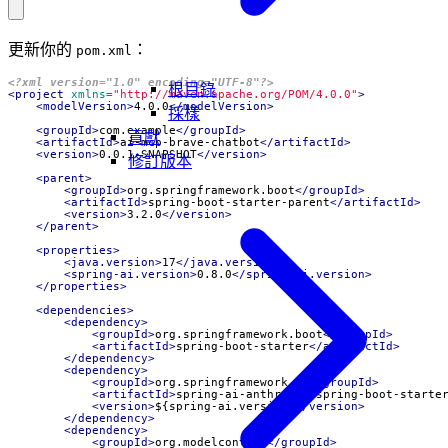
更新你的
：
pom.xml
<?xml version="1.0" encoding="UTF-8"?>
根目錄
<project
xmlns=
"http://maven.apache.org/POM/4.0.0"
>
<modelVersion>
4.0.0
</modelVersion>
採樣
<groupId>
com.example
</groupId>
貢獻
<artifactId>
ai-mcp-brave-chatbot
</artifactId>
<version>
0.0.1-SNAPSHOT
</version>
修訂版本
<parent>
<groupId>
org.springframework.boot
</groupId>
<artifactId>
spring-boot-starter-parent
</artifactId>
<version>
3.2.0
</version>
</parent>
<properties>
<java.version>
17
</java.version>
<spring-ai.version>
0.8.0
</spring-ai.version>
</properties>
<dependencies>
<dependency>
<groupId>
org.springframework.boot
</groupId>
<artifactId>
spring-boot-starter
</artifactId>
</dependency>
<dependency>
<groupId>
org.springframework.ai
</groupId>
<artifactId>
spring-ai-anthropic-spring-boot-starte
<version>
${spring-ai.version}
</version>
</dependency>
<dependency>
<groupId>
org.modelcontext
</groupId>