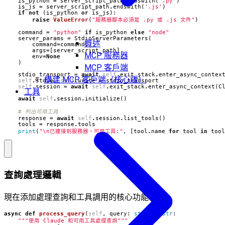
is_python
=
server_script_path
.
endswith
(
'.py'
)
is_js
=
server_script_path
.
endswith
(
'.js'
)
if
not
(
is_python
or
is_js
):
raise
ValueError
(
"服務器腳本必須是 .py 或 .js 文件"
)
command
=
"python"
if
is_python
else
"node"
server_params
=
StdioServerParameters
(
概述
command
=
command
,
args
=
[
server_script_path
],
MCP 服務器
env
=
None
)
MCP 客戶端
stdio_transport
=
await
self
.
exit_stack
.
enter_async_contex
構建 MCP 客戶端（核心版）
self
.
stdio
,
self
.
write
=
stdio_transport
self
.
session
=
await
self
.
exit_stack
.
enter_async_context
(
C
工具
await
self
.
session
.
initialize
()
# 列出可用工具
response
=
await
self
.
session
.
list_tools
()
tools
=
response
.
tools
print
(
"
\n
已連接到服務器，可用工具:"
,
[
tool
.
name
for
tool
in
tool
查詢處理邏輯
現在添加處理查詢和工具調用的核心功能：
async
def
process_query
(
self
,
query
:
str
)
->
str
:
"""使用 Claude 和可用工具處理查詢"""