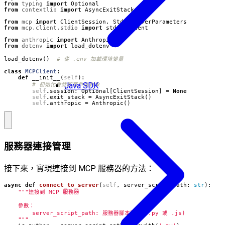
from
typing
import
Optional
from
contextlib
import
AsyncExitStack
from
mcp
import
ClientSession
,
StdioServerParameters
from
mcp.client.stdio
import
stdio_client
from
anthropic
import
Anthropic
from
dotenv
import
load_dotenv
load_dotenv
()
# 從 .env 加載環境變量
class
MCPClient
:
def
__init__
(
self
):
Java SDK
# 初始化會話和客戶端對象
self
.
session
:
Optional
[
ClientSession
]
=
None
self
.
exit_stack
=
AsyncExitStack
()
self
.
anthropic
=
Anthropic
()
服務器連接管理
接下來，實現連接到 MCP 服務器的方法：
async
def
connect_to_server
(
self
,
server_script_path
:
str
):
    """