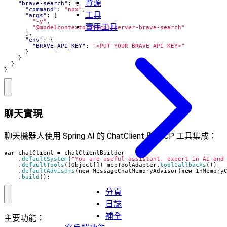
資源
"brave-search"
:
{
"command"
:
"npx"
,
工具
"args"
:
[
"-y"
,
實用工具
"@modelcontextprotocol/server-brave-search"
],
"env"
:
{
"BRAVE_API_KEY"
:
"<PUT YOUR BRAVE API KEY>"
}
}
}
}
聊天實現
聊天機器人使用 Spring AI 的 ChatClient 與 MCP 工具集成：
var
chatClient
=
chatClientBuilder
.
defaultSystem
(
"You are useful assistant, expert in AI and
.
defaultTools
((
Object
[]
)
mcpToolAdapter
.
toolCallbacks
())
.
defaultAdvisors
(
new
MessageChatMemoryAdvisor
(
new
InMemory
.
build
();
分頁
日誌
補全
主要功能：