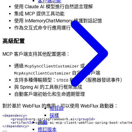
客戶端功能
使用 Claude AI 模型進行自然語言理解
集成 MCP 提供工具功能
使用 InMemoryChatMemory 維護對話記憶
作為交互式命令行應用運行
高級配置
MCP 客戶端支持其他配置選項：
通過
或
McpSyncClientCustomizer
自定義客戶端
McpAsyncClientCustomizer
支持多種傳輸類型：
和
（服務器發送事件）
STDIO
SSE
與 Spring AI 的工具執行框架集成
自動客戶端初始化和生命週期管理
對於基於 WebFlux 的應用，可以使用 WebFlux 啟動器：
根目錄
採樣
<dependency>
<groupId>
org.springframework.ai
</groupId>
貢獻
<artifactId>
spring-ai-mcp-client-webflux-spring-boot-start
</dependency>
修訂版本