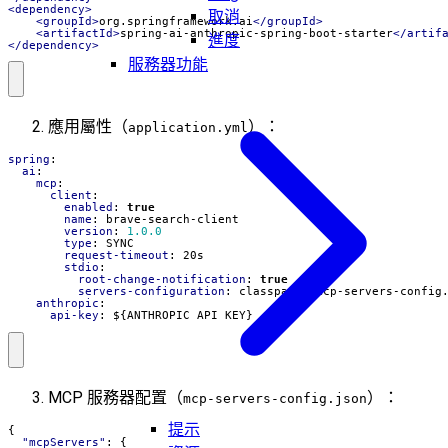
<dependency>
取消
<groupId>
org.springframework.ai
</groupId>
<artifactId>
spring-ai-anthropic-spring-boot-starter
</artif
進度
</dependency>
服務器功能
應用屬性（
）：
application.yml
spring
:
ai
:
mcp
:
client
:
enabled
:
true
name
:
brave-search-client
version
:
1.0.0
type
:
SYNC
request-timeout
:
20s
stdio
:
root-change-notification
:
true
servers-configuration
:
classpath:/mcp-servers-config
anthropic
:
api-key
:
${ANTHROPIC_API_KEY}
MCP 服務器配置（
）：
mcp-servers-config.json
提示
{
"mcpServers"
:
{