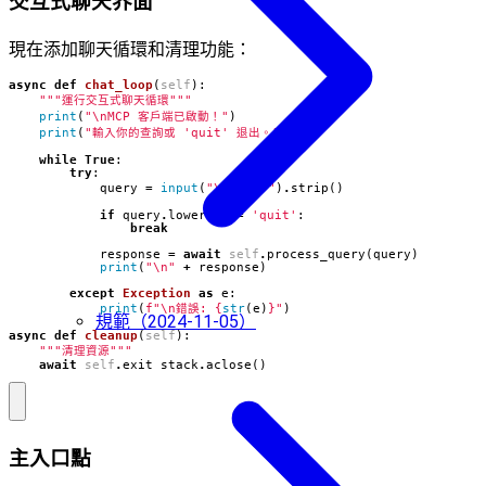
交互式聊天界面
現在添加聊天循環和清理功能：
async
def
chat_loop
(
self
):
"""運行交互式聊天循環"""
print
(
"
\n
MCP 客戶端已啟動！"
)
print
(
"輸入你的查詢或 'quit' 退出。"
)
while
True
:
try
:
query
=
input
(
"
\n
查詢: "
)
.
strip
()
if
query
.
lower
()
==
'quit'
:
break
response
=
await
self
.
process_query
(
query
)
print
(
"
\n
"
+
response
)
except
Exception
as
e
:
print
(
f
"
\n
錯誤: 
{
str
(
e
)
}
"
)
規範（2024-11-05）
async
def
cleanup
(
self
):
"""清理資源"""
await
self
.
exit_stack
.
aclose
()
主入口點