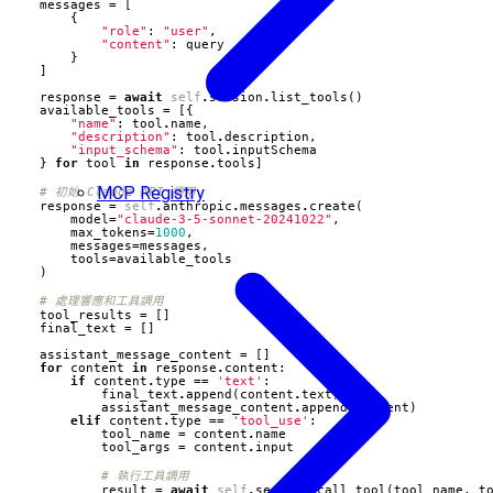
messages
=
[
{
"role"
:
"user"
,
"content"
:
query
}
]
response
=
await
self
.
session
.
list_tools
()
available_tools
=
[{
"name"
:
tool
.
name
,
"description"
:
tool
.
description
,
"input_schema"
:
tool
.
inputSchema
}
for
tool
in
response
.
tools
]
MCP Registry
# 初始 Claude API 調用
response
=
self
.
anthropic
.
messages
.
create
(
model
=
"claude-3-5-sonnet-20241022"
,
max_tokens
=
1000
,
messages
=
messages
,
tools
=
available_tools
)
# 處理響應和工具調用
tool_results
=
[]
final_text
=
[]
assistant_message_content
=
[]
for
content
in
response
.
content
:
if
content
.
type
==
'text'
:
final_text
.
append
(
content
.
text
)
assistant_message_content
.
append
(
content
)
elif
content
.
type
==
'tool_use'
:
tool_name
=
content
.
name
tool_args
=
content
.
input
# 執行工具調用
result
=
await
self
.
session
.
call_tool
(
tool_name
,
t