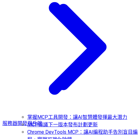
掌握MCP工具開發：讓AI智慧體發揮最大潛力
服務器開發
用戶端
MCP協議下一版本發布計劃更新
Chrome DevTools MCP：讓AI編程助手告別盲目編