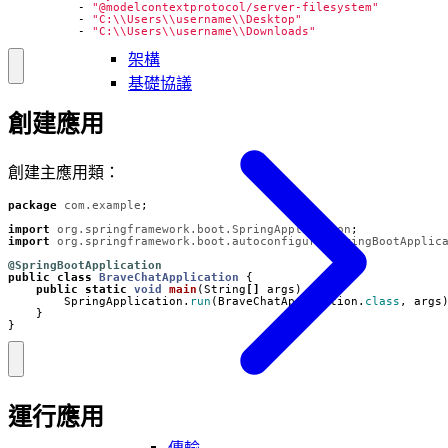
- 
"@modelcontextprotocol/server-filesystem"
- 
"C:\\Users\\username\\Desktop"
- 
"C:\\Users\\username\\Downloads"
架構
基礎協議
創建應用
創建主應用類：
package
com.example
;
import
org.springframework.boot.SpringApplication
;
import
org.springframework.boot.autoconfigure.SpringBootApplic
@SpringBootApplication
public
class
BraveChatApplication
{
public
static
void
main
(
String
[]
args
)
{
SpringApplication
.
run
(
BraveChatApplication
.
class
,
args
}
}
運行應用