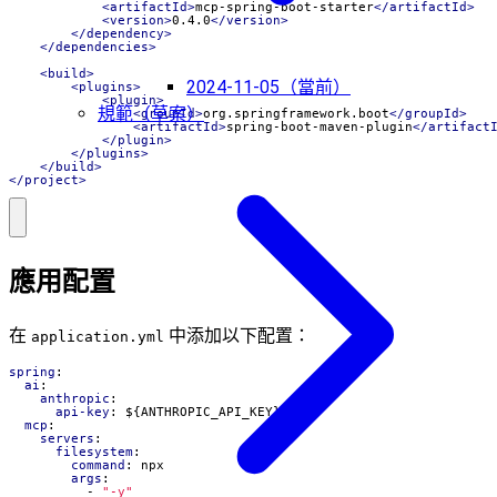
<artifactId>
mcp-spring-boot-starter
</artifactId>
<version>
0.4.0
</version>
</dependency>
</dependencies>
<build>
2024-11-05（當前）
<plugins>
<plugin>
規範（草案）
<groupId>
org.springframework.boot
</groupId>
<artifactId>
spring-boot-maven-plugin
</artifact
</plugin>
</plugins>
</build>
</project>
應用配置
在
中添加以下配置：
application.yml
spring
:
ai
:
anthropic
:
api-key
:
${ANTHROPIC_API_KEY}
mcp
:
servers
:
filesystem
:
command
:
npx
args
:
- 
"-y"