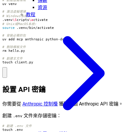
傳輸
# 創建虛擬環境
資源
# 激活虛擬環境
教程
# Windows系統:
.venv
\S
cripts
\a
# Unix或MacOS系統:
source
# 安裝必需的包
# 刪除模板文件
# 創建主文件
touch client.py
設置 API 密鑰
你需要從
Anthropic 控制檯
獲取一個 Anthropic API 密鑰。
創建
文件來存儲密鑰：
.env
# 創建 .env 文件
touch .env