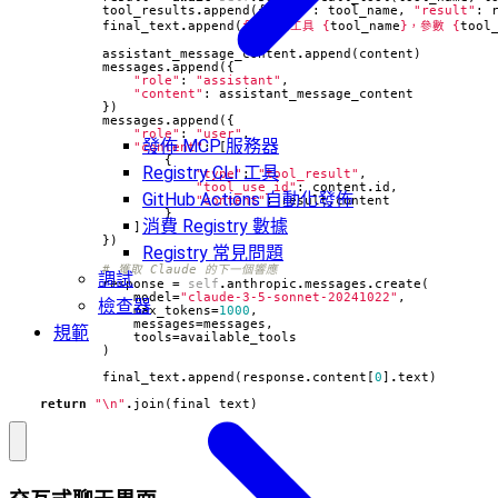
tool_results
.
append
({
"call"
:
tool_name
,
"result"
:
final_text
.
append
(
f
"[調用工具 
{
tool_name
}
，參數 
{
tool
assistant_message_content
.
append
(
content
)
messages
.
append
({
"role"
:
"assistant"
,
"content"
:
assistant_message_content
})
messages
.
append
({
"role"
:
"user"
,
發佈 MCP 服務器
"content"
:
[
{
Registry CLI 工具
"type"
:
"tool_result"
,
"tool_use_id"
:
content
.
id
,
GitHub Actions 自動化發佈
"content"
:
result
.
content
}
消費 Registry 數據
]
})
Registry 常見問題
# 獲取 Claude 的下一個響應
調試
response
=
self
.
anthropic
.
messages
.
create
(
model
=
"claude-3-5-sonnet-20241022"
,
檢查器
max_tokens
=
1000
,
messages
=
messages
,
規範
tools
=
available_tools
)
final_text
.
append
(
response
.
content
[
0
]
.
text
)
return
"
\n
"
.
join
(
final_text
)