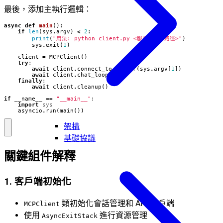
最後，添加主執行邏輯：
async
def
main
():
if
len
(
sys
.
argv
)
<
2
:
print
(
"用法: python client.py <服務器腳本路徑>"
)
sys
.
exit
(
1
)
client
=
MCPClient
()
try
:
await
client
.
connect_to_server
(
sys
.
argv
[
1
])
await
client
.
chat_loop
()
finally
:
await
client
.
cleanup
()
if
__name__
==
"__main__"
:
import
sys
asyncio
.
run
(
main
())
架構
基礎協議
關鍵組件解釋
1. 客戶端初始化
類初始化會話管理和 API 客戶端
MCPClient
使用
進行資源管理
AsyncExitStack