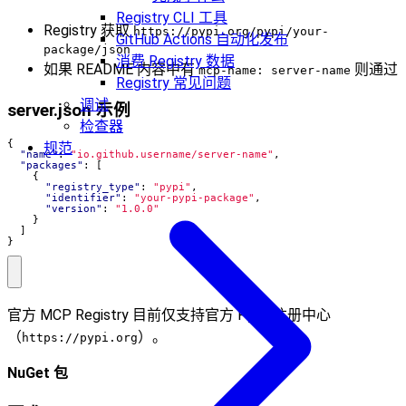
Registry CLI 工具
Registry 获取
https://pypi.org/pypi/your-
GitHub Actions 自动化发布
package/json
消费 Registry 数据
如果 README 内容中有
则通过
mcp-name: server-name
Registry 常见问题
调试
server.json 示例
检查器
{
规范
"name"
:
"io.github.username/server-name"
,
"packages"
:
[
{
"registry_type"
:
"pypi"
,
"identifier"
:
"your-pypi-package"
,
"version"
:
"1.0.0"
}
]
}
官方 MCP Registry 目前仅支持官方 PyPI 注册中心
（
）。
https://pypi.org
NuGet 包