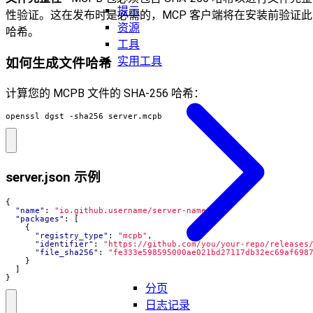
提示
性验证。这在发布时是必需的，MCP 客户端将在安装前验证此
资源
哈希。
工具
实用工具
如何生成文件哈希
计算您的 MCPB 文件的 SHA-256 哈希：
openssl dgst -sha256 server.mcpb
server.json 示例
{
"name"
:
"io.github.username/server-name"
,
"packages"
:
[
{
"registry_type"
:
"mcpb"
,
"identifier"
:
"https://github.com/you/your-repo/releases
"file_sha256"
:
"fe333e598595000ae021bd27117db32ec69af698
}
]
}
分页
日志记录