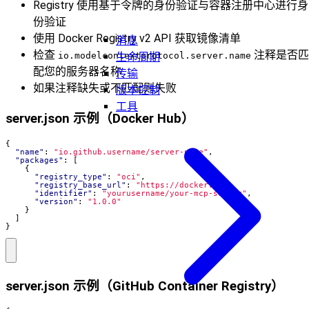
Registry 使用基于令牌的身份验证与容器注册中心进行身
份验证
使用 Docker Registry v2 API 获取镜像清单
消息
检查
注释是否匹
io.modelcontextprotocol.server.name
生命周期
配您的服务器名称
传输
如果注释缺失或不匹配则失败
版本控制
工具
server.json 示例（Docker Hub）
{
"name"
:
"io.github.username/server-name"
,
"packages"
:
[
{
"registry_type"
:
"oci"
,
"registry_base_url"
:
"https://docker.io"
,
"identifier"
:
"yourusername/your-mcp-server"
,
"version"
:
"1.0.0"
}
]
}
server.json 示例（GitHub Container Registry）