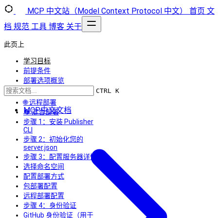
MCP 中文站（Model Context Protocol 中文）
首页
文
档
规范
工具
博客
关于
此页上
学习目标
前提条件
部署选项概览
📦 包部署
CTRL K
🌐 远程部署
MCP中文文档
🔄 混合部署
步骤 1：安装 Publisher
CLI
步骤 2：初始化您的
server.json
步骤 3：配置服务器详情
选择命名空间
配置部署方式
包部署配置
远程部署配置
步骤 4：身份验证
GitHub 身份验证（用于