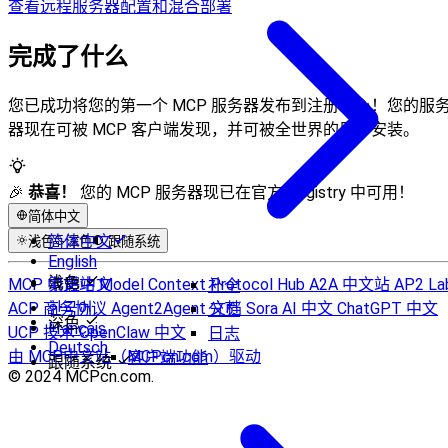
查看远程服务器配置和混合部署
完成了什么
您已成功将您的第一个 MCP 服务器发布到注册中心！您的服
器现在可被 MCP 客户端发现，并可被全世界的用户安装。
🎉
恭喜！
您的 MCP 服务器现已在官方 Registry 中可用！
简体中文
简体中文
浅色
深色
跟随系统
English
浅色
MCP 中文站
繁體中文
Model Context Protocol Hub
A2A 中文站
AP2 La
补全
ACP 商务协议
한국어
Agent2Agent 文档
Sora AI 中文
ChatGPT 中文
分页
深色
Français
UCP 技术
OpenClaw 中文
日志
Deutsch
由 MCP中文站（MCPcn.com）驱动
客户端功能
跟随系统
© 2024 MCPcn.com.