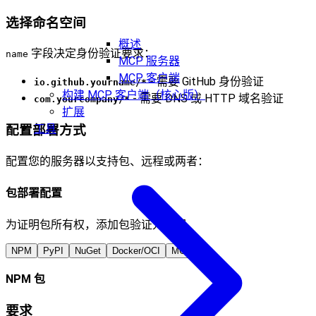
选择命名空间
概述
字段决定身份验证要求：
name
MCP 服务器
MCP 客户端
- 需要 GitHub 身份验证
io.github.yourname/*
构建 MCP 客户端（核心版）
- 需要 DNS 或 HTTP 域名验证
com.yourcompany/*
扩展
工具
配置部署方式
配置您的服务器以支持包、远程或两者：
包部署配置
为证明包所有权，添加包验证元数据。
NPM
PyPI
NuGet
Docker/OCI
MCPB
NPM 包
要求