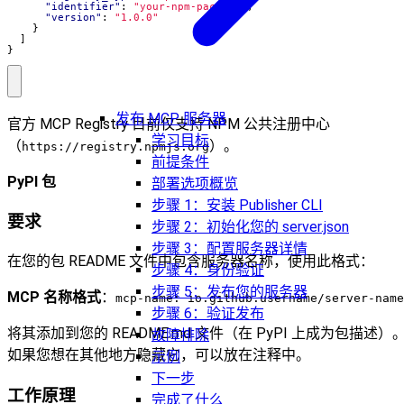
"identifier"
:
"your-npm-package"
,
"version"
:
"1.0.0"
}
]
}
发布 MCP 服务器
官方 MCP Registry 目前仅支持 NPM 公共注册中心
学习目标
（
）。
https://registry.npmjs.org
前提条件
PyPI 包
部署选项概览
步骤 1：安装 Publisher CLI
要求
步骤 2：初始化您的 server.json
步骤 3：配置服务器详情
在您的包 README 文件中包含服务器名称，使用此格式：
步骤 4：身份验证
步骤 5：发布您的服务器
MCP 名称格式
：
mcp-name: io.github.username/server-name
步骤 6：验证发布
将其添加到您的 README.md 文件（在 PyPI 上成为包描述）
故障排除
如果您想在其他地方隐藏它，可以放在注释中。
示例
下一步
工作原理
完成了什么