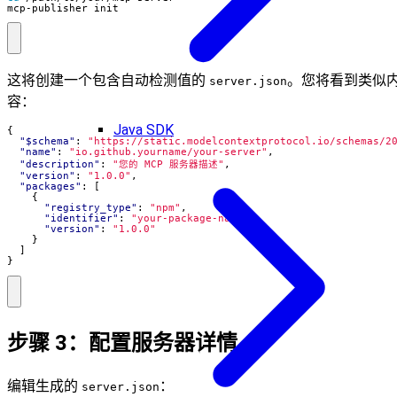
mcp-publisher init
这将创建一个包含自动检测值的
。您将看到类似
server.json
容：
Java SDK
{
"$schema"
:
"https://static.modelcontextprotocol.io/schemas/2
"name"
:
"io.github.yourname/your-server"
,
"description"
:
"您的 MCP 服务器描述"
,
"version"
:
"1.0.0"
,
"packages"
:
[
{
"registry_type"
:
"npm"
,
"identifier"
:
"your-package-name"
,
"version"
:
"1.0.0"
}
]
}
步骤 3：配置服务器详情
编辑生成的
：
server.json