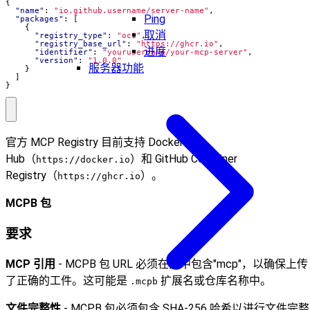
{
"name"
:
"io.github.username/server-name"
,
Ping
"packages"
:
[
{
取消
"registry_type"
:
"oci"
,
"registry_base_url"
:
"https://ghcr.io"
,
进度
"identifier"
:
"yourusername/your-mcp-server"
,
"version"
:
"1.0.0"
服务器功能
}
]
}
官方 MCP Registry 目前支持 Docker
Hub（
）和 GitHub Container
https://docker.io
Registry（
）。
https://ghcr.io
MCPB 包
要求
MCP 引用
- MCPB 包 URL 必须在其中包含"mcp"，以确保上传
了正确的工件。这可能是
扩展名或仓库名称中。
.mcpb
文件完整性
- MCPB 包必须包含 SHA-256 哈希以进行文件完整