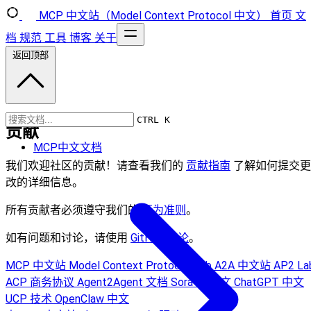
MCP 中文站（Model Context Protocol 中文）
首页
文
档
规范
工具
博客
关于
返回顶部
CTRL K
贡献
MCP中文文档
我们欢迎社区的贡献！请查看我们的
贡献指南
了解如何提交更
改的详细信息。
所有贡献者必须遵守我们的
行为准则
。
如有问题和讨论，请使用
GitHub 讨论
。
MCP 中文站
Model Context Protocol Hub
A2A 中文站
AP2 La
ACP 商务协议
Agent2Agent 文档
Sora AI 中文
ChatGPT 中文
UCP 技术
OpenClaw 中文