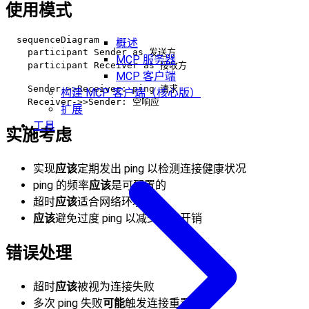
使用模式
  sequenceDiagram

概述
    participant Sender as 发送方

MCP 服务器
    participant Receiver as 接收方

MCP 客户端
    Sender->>Receiver: ping 请求

构建 MCP 客户端（核心版）
扩展
工具
实施考虑
实现
应该
定期发出 ping 以检测连接健康状况
ping 的频率
应该
是可配置的
超时
应该
适合网络环境
应该
避免过度 ping 以减少网络开销
错误处理
超时
应该
被视为连接失败
多次 ping 失败
可能
触发连接重置