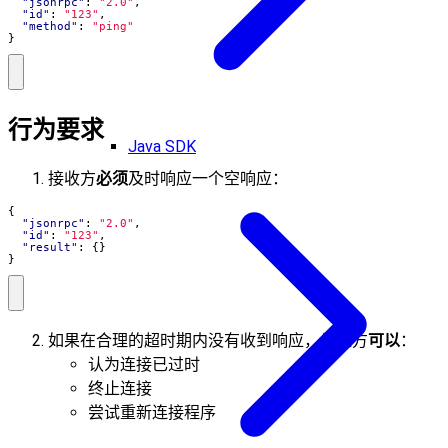
"jsonrpc"
:
"2.0"
,
"id"
:
"123"
,
"method"
:
"ping"
}
行为要求
Java SDK
接收方
必须
及时响应一个空响应：
{
"jsonrpc"
:
"2.0"
,
"id"
:
"123"
,
"result"
:
{}
}
如果在合理的超时期内没有收到响应，发送方
可以
：
认为连接已过时
终止连接
尝试重新连接程序