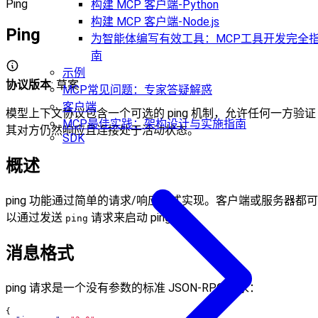
Ping
构建 MCP 客户端-Python
构建 MCP 客户端-Node.js
Ping
为智能体编写有效工具：MCP工具开发完全
南
示例
协议版本
: 草案
MCP常见问题：专家答疑解惑
客户端
模型上下文协议包含一个可选的 ping 机制，允许任何一方验证
MCP最佳实践：架构设计与实施指南
其对方仍然响应且连接处于活动状态。
SDK
概述
ping 功能通过简单的请求/响应模式实现。客户端或服务器都可
以通过发送
请求来启动 ping。
ping
消息格式
ping 请求是一个没有参数的标准 JSON-RPC 请求：
{