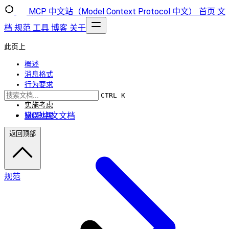
MCP 中文站（Model Context Protocol 中文）
首页
文
档
规范
工具
博客
关于
此页上
概述
消息格式
行为要求
使用模式
CTRL K
实施考虑
MCP中文文档
错误处理
返回顶部
规范