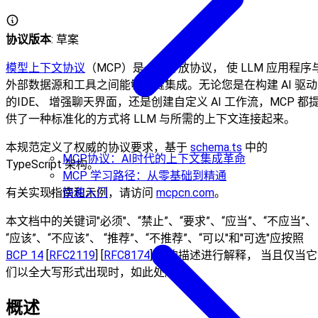
协议版本
: 草案
模型上下文协议
（MCP）是一个开放协议， 使 LLM 应用程序
外部数据源和工具之间能够无缝集成。无论您是在构建 AI 驱动
的IDE、 增强聊天界面，还是创建自定义 AI 工作流，MCP 都
供了一种标准化的方式将 LLM 与所需的上下文连接起来。
本规范定义了权威的协议要求，基于
schema.ts
中的
MCP协议：AI时代的上下文集成革命
TypeScript 架构。
MCP 学习路径：从零基础到精通
有关实现指南和示例，请访问
快速入门
mcpcn.com
。
本文档中的关键词"必须"、“禁止”、“要求”、“应当”、“不应当”、
“应该”、“不应该”、 “推荐”、“不推荐”、“可以"和"可选"应按照
BCP 14
[
RFC2119
] [
RFC8174
] 中的描述进行解释， 当且仅当它
们以全大写形式出现时，如此处所示。
概述