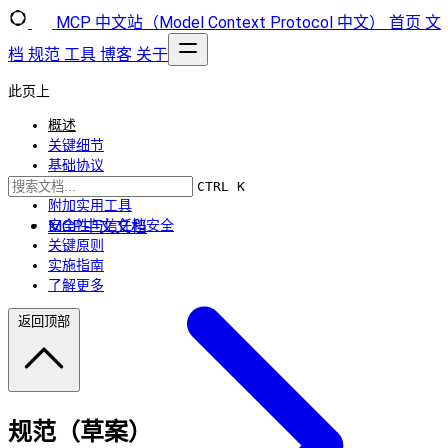
MCP 中文站（Model Context Protocol 中文）
首页
文
档
规范
工具
博客
关于
此页上
概述
关键细节
基础协议
功能
CTRL K
附加实用工具
MCP中文文档
安全性与信任和安全
关键原则
实施指南
了解更多
返回顶部
规范（草案）