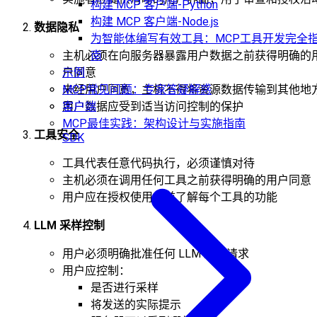
构建 MCP 客户端-Python
构建 MCP 客户端-Node.js
数据隐私
为智能体编写有效工具：MCP工具开发完全
南
主机必须在向服务器暴露用户数据之前获得明确的
示例
户同意
MCP常见问题：专家答疑解惑
未经用户同意，主机不得将资源数据传输到其他地
客户端
用户数据应受到适当访问控制的保护
MCP最佳实践：架构设计与实施指南
工具安全
SDK
工具代表任意代码执行，必须谨慎对待
主机必须在调用任何工具之前获得明确的用户同意
用户应在授权使用之前了解每个工具的功能
LLM 采样控制
用户必须明确批准任何 LLM 采样请求
用户应控制：
是否进行采样
将发送的实际提示