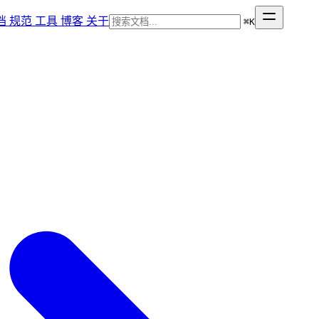
档
规范
工具
博客
关于
⌘
K