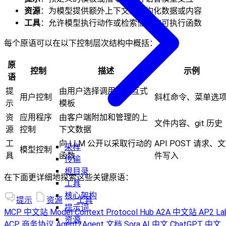
资源
：为模型提供额外上下文的结构化数据或内容
工具
：允许模型执行动作或检索信息的可执行函数
每个原语可以在以下控制层次结构中概括：
原
控制
描述
示例
语
提
由用户选择调用的交互式
用户控制
斜杠命令、菜单选
示
模板
资
应用程序
由客户端附加和管理的上
文件内容、git 历史
源
控制
下文数据
工
向 LLM 公开以采取行动的
API POST 请求、文
采样
模型控制
具
函数
件写入
传输
根目录
在下面更详细地探索这些关键原语：
工具
核心架构
提示
资源
工具
提示词
MCP 中文站
Model Context Protocol Hub
A2A 中文站
AP2 La
资源
ACP 商务协议
Agent2Agent 文档
Sora AI 中文
ChatGPT 中文