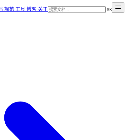
档
规范
工具
博客
关于
⌘
K