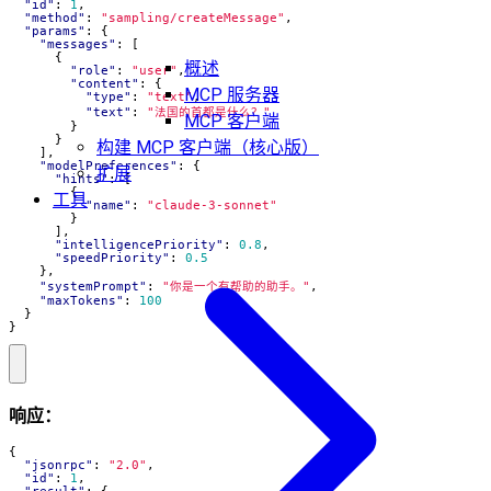
"id"
:
1
,
"method"
:
"sampling/createMessage"
,
"params"
:
{
"messages"
:
[
{
概述
"role"
:
"user"
,
"content"
:
{
MCP 服务器
"type"
:
"text"
,
"text"
:
"法国的首都是什么？"
MCP 客户端
}
}
构建 MCP 客户端（核心版）
],
"modelPreferences"
:
{
扩展
"hints"
:
[
{
工具
"name"
:
"claude-3-sonnet"
}
],
"intelligencePriority"
:
0.8
,
"speedPriority"
:
0.5
},
"systemPrompt"
:
"你是一个有帮助的助手。"
,
"maxTokens"
:
100
}
}
响应：
{
"jsonrpc"
:
"2.0"
,
"id"
:
1
,