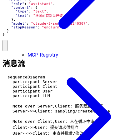
"result"
:
{
"role"
:
"assistant"
,
"content"
:
{
"type"
:
"text"
,
"text"
:
"法国的首都是巴黎。"
},
"model"
:
"claude-3-sonnet-20240307"
,
"stopReason"
:
"endTurn"
}
}
MCP Registry
消息流
  sequenceDiagram

    participant Server

    participant Client

    participant User

    participant LLM

    Note over Server,Client: 服务器启动采样

    Server->>Client: sampling/createMessage

    Note over Client,User: 人在循环中审查

    Client->>User: 提交请求供批准

    User-->>Client: 审查并批准/修改
