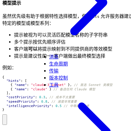
模型提示
虽然优先级有助于根据特性选择模型，但
允许服务器建
hints
特定的模型或模型系列：
提示被视为可以灵活匹配模型名称的子字符串
多个提示按优先顺序评估
客户端
可以
将提示映射到不同提供商的等效模型
提示是建议性的——客户端做出最终模型选择
消息
生命周期
例如：
传输
版本控制
{
"hints"
:
[
工具
{
"name"
:
"claude-3-sonnet"
},
{
"name"
:
"claude"
}
],
"costPriority"
:
0.3
,
"speedPriority"
:
0.8
,
"intelligencePriority"
:
0.5
}