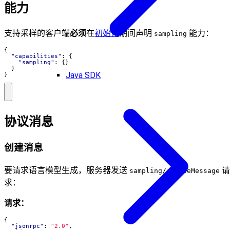
能力
支持采样的客户端
必须
在
初始化
期间声明
能力：
sampling
{
"capabilities"
:
{
"sampling"
:
{}
}
Java SDK
}
协议消息
创建消息
要请求语言模型生成，服务器发送
请
sampling/createMessage
求：
请求：
{
"jsonrpc"
:
"2.0"
,