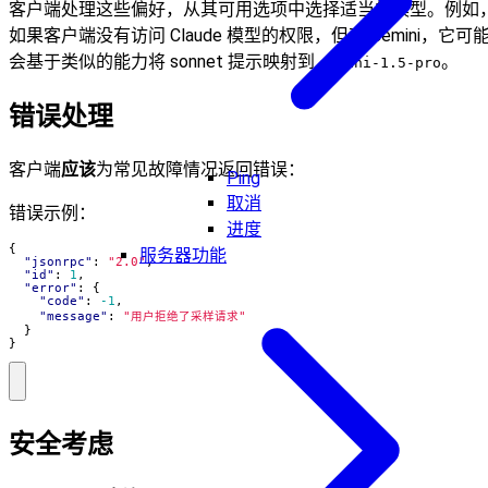
客户端处理这些偏好，从其可用选项中选择适当的模型。例如
如果客户端没有访问 Claude 模型的权限，但有 Gemini，它可
会基于类似的能力将 sonnet 提示映射到
。
gemini-1.5-pro
错误处理
客户端
应该
为常见故障情况返回错误：
Ping
取消
错误示例：
进度
{
服务器功能
"jsonrpc"
:
"2.0"
,
"id"
:
1
,
"error"
:
{
"code"
:
-1
,
"message"
:
"用户拒绝了采样请求"
}
}
安全考虑