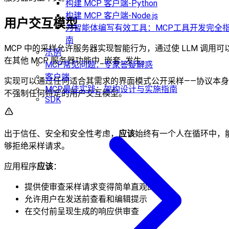
构建 MCP 客户端-Python
构建 MCP 客户端-Node.js
用户交互模型
为智能体编写有效工具：MCP工具开发完全
南
MCP 中的采样允许服务器实现智能行为，通过使 LLM 调用可
示例
在其他 MCP 服务器功能中_嵌套_发生。
MCP常见问题：专家答疑解惑
客户端
实现可以通过任何适合其需求的界面模式公开采样——协议本身
MCP最佳实践：架构设计与实施指南
不强制任何特定的用户交互模型。
SDK
出于信任、安全和安全性考虑，
应该
始终有一个人在循环中，
够拒绝采样请求。
应用程序
应该
：
提供使审查采样请求变得简单直观的 UI
允许用户在发送前查看和编辑提示
在交付前呈现生成的响应供审查