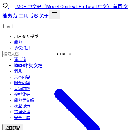
MCP 中文站（Model Context Protocol 中文）
首页
文
档
规范
工具
博客
关于
此页上
用户交互模型
能力
协议消息
创建消息
CTRL K
消息流
MCP中文文档
数据类型
消息
文本内容
图像内容
音频内容
模型偏好
能力优先级
模型提示
错误处理
安全考虑
返回顶部