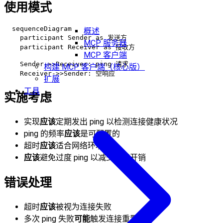
使用模式
  sequenceDiagram

概述
    participant Sender as 发送方

MCP 服务器
    participant Receiver as 接收方

MCP 客户端
    Sender->>Receiver: ping 请求

构建 MCP 客户端（核心版）
扩展
工具
实施考虑
实现
应该
定期发出 ping 以检测连接健康状况
ping 的频率
应该
是可配置的
超时
应该
适合网络环境
应该
避免过度 ping 以减少网络开销
错误处理
超时
应该
被视为连接失败
多次 ping 失败
可能
触发连接重置