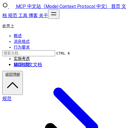
MCP 中文站（Model Context Protocol 中文）
首页
文
档
规范
工具
博客
关于
此页上
概述
消息格式
行为要求
使用模式
CTRL K
实施考虑
MCP中文文档
错误处理
返回顶部
规范