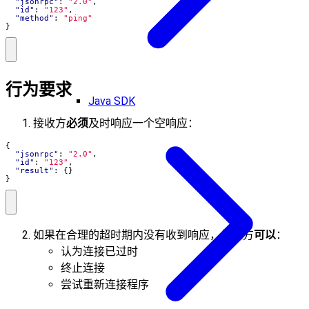
"jsonrpc"
:
"2.0"
,
"id"
:
"123"
,
"method"
:
"ping"
}
行为要求
Java SDK
接收方
必须
及时响应一个空响应：
{
"jsonrpc"
:
"2.0"
,
"id"
:
"123"
,
"result"
:
{}
}
如果在合理的超时期内没有收到响应，发送方
可以
：
认为连接已过时
终止连接
尝试重新连接程序