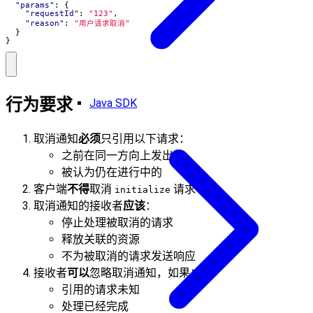
"params"
:
{
"requestId"
:
"123"
,
"reason"
:
"用户请求取消"
}
}
行为要求
Java SDK
取消通知
必须
只引用以下请求：
之前在同一方向上发出的
被认为仍在进行中的
客户端
不得
取消
请求
initialize
取消通知的接收者
应该
：
停止处理被取消的请求
释放关联的资源
不为被取消的请求发送响应
接收者
可以
忽略取消通知，如果：
引用的请求未知
处理已经完成