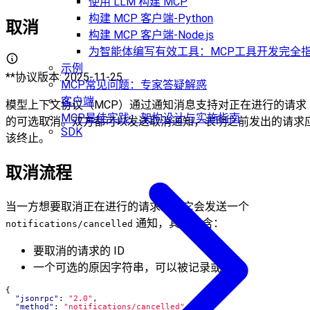
使用 LLM 构建 MCP
构建 MCP 客户端-Python
取消
构建 MCP 客户端-Node.js
为智能体编写有效工具：MCP工具开发完全
示例
**协议版本: 2025-11-25
MCP常见问题：专家答疑解惑
客户端
模型上下文协议（MCP）通过通知消息支持对正在进行的请求
MCP最佳实践：架构设计与实施指南
的可选取消。双方都可以发送取消通知，表明之前发出的请求
SDK
该终止。
取消流程
当一方想要取消正在进行的请求时，它会发送一个
通知，其中包含：
notifications/cancelled
要取消的请求的 ID
一个可选的原因字符串，可以被记录或显示
{
"jsonrpc"
:
"2.0"
,
"method"
:
"notifications/cancelled"
,