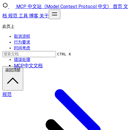
MCP 中文站（Model Context Protocol 中文）
首页
文
档
规范
工具
博客
关于
此页上
取消流程
行为要求
时间考虑
实施说明
CTRL K
错误处理
MCP中文文档
返回顶部
规范