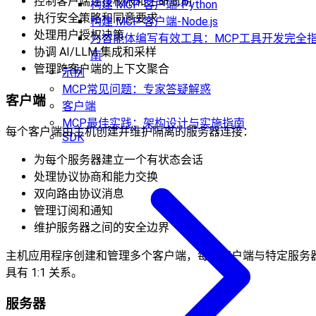
控制客户端连接权限和生命周期
构建 MCP 客户端-Python
执行安全策略和同意要求
构建 MCP 客户端-Node.js
处理用户授权决策
为智能体编写有效工具：MCP工具开发完全
协调 AI/LLM 集成和采样
南
管理跨客户端的上下文聚合
示例
MCP常见问题：专家答疑解惑
客户端
客户端
MCP最佳实践：架构设计与实施指南
每个客户端由主机创建并维护隔离的服务器连接：
SDK
为每个服务器建立一个有状态会话
处理协议协商和能力交换
双向路由协议消息
管理订阅和通知
维护服务器之间的安全边界
主机应用程序创建和管理多个客户端，每个客户端与特定服务
具有 1:1 关系。
服务器