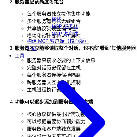
服务器应该高度可组合
每个服务器独立提供集中功能
概述
多个服务器可以无缝组合
MCP 服务器
共享协议实现互操作性
MCP 客户端
模块化设计支持可扩展性
构建 MCP 客户端（核心版）
服务器不应能够读取整个对话，也不应"看到"其他服务器
扩展
工具
服务器只接收必要的上下文信息
完整对话历史保留在主机
每个服务器连接保持隔离
跨服务器交互由主机控制
主机进程执行安全边界
功能可以逐步添加到服务器和客户端
核心协议提供最小所需功能
可以根据需要协商额外能力
服务器和客户端独立发展
协议设计为未来可扩展