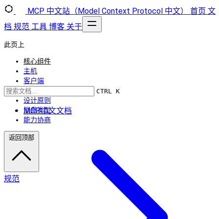
MCP 中文站（Model Context Protocol 中文）
首页
文
档
规范
工具
博客
关于
此页上
核心组件
主机
客户端
服务器
CTRL K
设计原则
MCP中文文档
消息类型
能力协商
返回顶部
规范