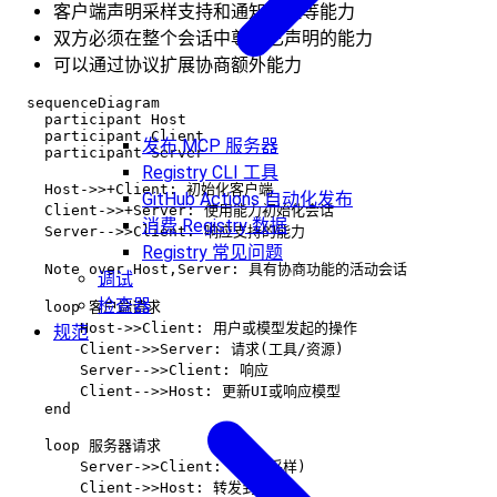
客户端声明采样支持和通知处理等能力
双方必须在整个会话中尊重已声明的能力
可以通过协议扩展协商额外能力
  sequenceDiagram

    participant Host

    participant Client

发布 MCP 服务器
    participant Server

Registry CLI 工具
    Host->>+Client: 初始化客户端

GitHub Actions 自动化发布
    Client->>+Server: 使用能力初始化会话

消费 Registry 数据
    Server-->>Client: 响应支持的能力

Registry 常见问题
    Note over Host,Server: 具有协商功能的活动会话

调试
检查器
    loop 客户端请求

        Host->>Client: 用户或模型发起的操作

规范
        Client->>Server: 请求(工具/资源)

        Server-->>Client: 响应

        Client-->>Host: 更新UI或响应模型

    end

    loop 服务器请求

        Server->>Client: 请求(采样)

        Client->>Host: 转发到AI
