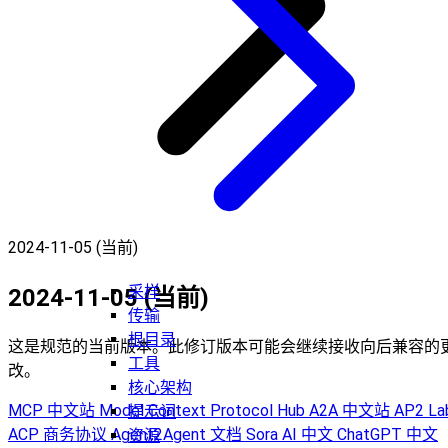
2024-11-05 (当前)
采样
2024-11-05 (当前)
传输
根目录
这是规范的当前版本。此修订版本可能会继续接收向后兼容的
工具
改。
核心架构
MCP 中文站
Model Context Protocol Hub
A2A 中文站
AP2 La
提示词
ACP 商务协议
Agent2Agent 文档
Sora AI 中文
ChatGPT 中文
资源