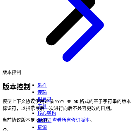
版本控制
采样
版本控制
传输
根目录
模型上下文协议使用遵循
格式的基于字符串的版本
YYYY-MM-DD
工具
标识符，以指示最后一次进行向后不兼容更改的日期。
核心架构
当前协议版本是
draft
。
查看所有修订版本
。
提示词
资源