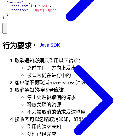
"params"
:
{
"requestId"
:
"123"
,
"reason"
:
"用户请求取消"
}
}
行为要求
Java SDK
取消通知
必须
只引用以下请求：
之前在同一方向上发出的
被认为仍在进行中的
客户端
不得
取消
请求
initialize
取消通知的接收者
应该
：
停止处理被取消的请求
释放关联的资源
不为被取消的请求发送响应
接收者
可以
忽略取消通知，如果：
引用的请求未知
处理已经完成