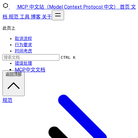
MCP 中文站（Model Context Protocol 中文）
首页
文
档
规范
工具
博客
关于
此页上
取消流程
行为要求
时间考虑
实施说明
CTRL K
错误处理
MCP中文文档
返回顶部
规范