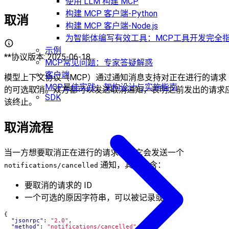
使用 LLM 构建 MCP
构建 MCP 客户端-Python
取消
构建 MCP 客户端-Node.js
为智能体编写有效工具：MCP工具开发完全
示例
**协议版本: 2025-06-18
MCP常见问题：专家答疑解惑
客户端
模型上下文协议（MCP）通过通知消息支持对正在进行的请求
MCP最佳实践：架构设计与实施指南
的可选取消。双方都可以发送取消通知，表明之前发出的请求
SDK
该终止。
取消流程
当一方想要取消正在进行的请求时，它会发送一个
通知，其中包含：
notifications/cancelled
要取消的请求的 ID
一个可选的原因字符串，可以被记录或显示
{
"jsonrpc"
:
"2.0"
,
"method"
:
"notifications/cancelled"
,