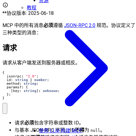
资源
教程
**协议版本: 2025-06-18
MCP 中的所有消息
必须
遵循
JSON-RPC 2.0
规范。协议定义了
三种类型的消息：
请求
请求从客户端发送到服务器或相反。
{
jsonrpc
:
"2.0"
;
id
: 
string
|
number
;
method
: 
string
;
params
?:
{
[
key
: 
string
]
:
unknown
;
};
}
请求
必须
包含字符串或整数 ID。
与基本 JSON-RPC 不同，ID
不得
为
。
使用 LLM 构建 MCP
null