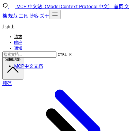
MCP 中文站（Model Context Protocol 中文）
首页
文
档
规范
工具
博客
关于
此页上
请求
响应
通知
CTRL K
返回顶部
MCP中文文档
规范