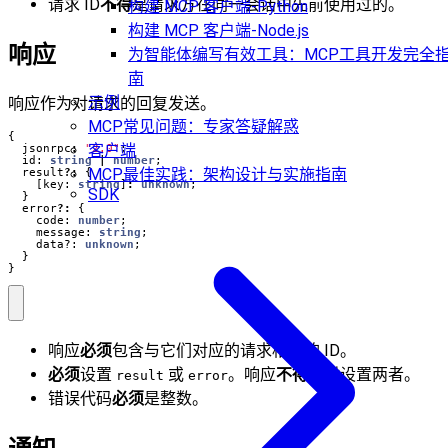
请求 ID
不得
是请求方在同一会话中先前使用过的。
构建 MCP 客户端-Python
构建 MCP 客户端-Node.js
响应
为智能体编写有效工具：MCP工具开发完全
南
示例
响应作为对请求的回复发送。
MCP常见问题：专家答疑解惑
{
客户端
jsonrpc
:
"2.0"
;
id
: 
string
|
number
;
MCP最佳实践：架构设计与实施指南
result
?:
{
[
key
: 
string
]
:
unknown
;
SDK
}
error
?:
{
code
: 
number
;
message
: 
string
;
data?
: 
unknown
;
}
}
响应
必须
包含与它们对应的请求相同的 ID。
必须
设置
或
。响应
不得
同时设置两者。
result
error
错误代码
必须
是整数。