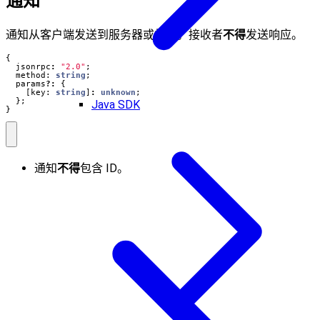
通知
通知从客户端发送到服务器或相反。接收者
不得
发送响应。
{
jsonrpc
:
"2.0"
;
method
: 
string
;
params
?:
{
[
key
: 
string
]
:
unknown
;
};
Java SDK
}
通知
不得
包含 ID。