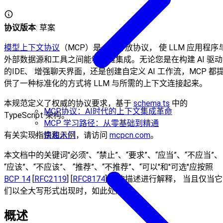
协议版本
: 草案
模型上下文协议
（MCP）是一个开放协议， 使 LLM 应用程序
外部数据源和工具之间能够无缝集成。无论您是在构建 AI 驱动
的IDE、 增强聊天界面，还是创建自定义 AI 工作流，MCP 都
供了一种标准化的方式将 LLM 与所需的上下文连接起来。
本规范定义了权威的协议要求，基于
schema.ts
中的
MCP协议：AI时代的上下文集成革命
TypeScript 架构。
MCP 学习路径：从零基础到精通
有关实现指南和示例，请访问
快速入门
mcpcn.com
。
本文档中的关键词"必须"、“禁止”、“要求”、“应当”、“不应当”、
“应该”、“不应该”、 “推荐”、“不推荐”、“可以"和"可选"应按照
BCP 14
[
RFC2119
] [
RFC8174
] 中的描述进行解释， 当且仅当它
们以全大写形式出现时，如此处所示。
概述