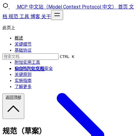
MCP 中文站（Model Context Protocol 中文）
首页
文
档
规范
工具
博客
关于
此页上
概述
关键细节
基础协议
功能
CTRL K
附加实用工具
MCP中文文档
安全性与信任和安全
关键原则
实施指南
了解更多
返回顶部
规范（草案）