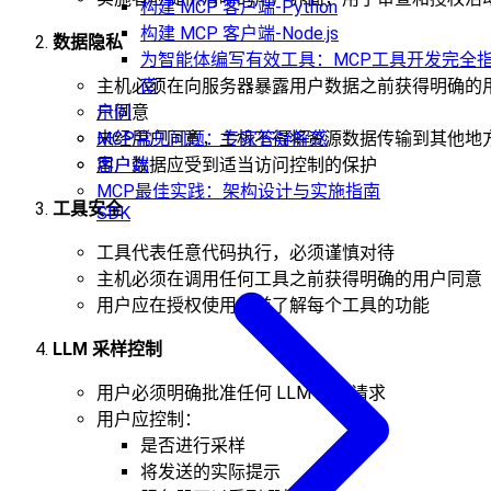
构建 MCP 客户端-Python
构建 MCP 客户端-Node.js
数据隐私
为智能体编写有效工具：MCP工具开发完全
南
主机必须在向服务器暴露用户数据之前获得明确的
示例
户同意
MCP常见问题：专家答疑解惑
未经用户同意，主机不得将资源数据传输到其他地
客户端
用户数据应受到适当访问控制的保护
MCP最佳实践：架构设计与实施指南
工具安全
SDK
工具代表任意代码执行，必须谨慎对待
主机必须在调用任何工具之前获得明确的用户同意
用户应在授权使用之前了解每个工具的功能
LLM 采样控制
用户必须明确批准任何 LLM 采样请求
用户应控制：
是否进行采样
将发送的实际提示