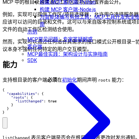
MCP 中的根目录通常通过工作区或项目配置界面公开。
构建 MCP 客户端-Python
构建 MCP 客户端-Node.js
例如，实现可以提供工作区/项目选择器，允许用户选择服务器
为智能体编写有效工具：MCP工具开发完全
应该可以访问的目录和文件。这可以与来自版本控制系统或项
南
文件的自动工作区检测结合使用。
示例
MCP常见问题：专家答疑解惑
然而，实现可以通过任何适合其需求的接口模式公开根目录—
客户端
议本身不强制任何特定的用户交互模型。
MCP最佳实践：架构设计与实施指南
SDK
能力
支持根目录的客户端
必须
在
初始化
期间声明
能力：
roots
{
"capabilities"
:
{
"roots"
:
{
"listChanged"
:
true
}
}
}
表示客户端是否会在根目录列表更改时发出通知
listChanged