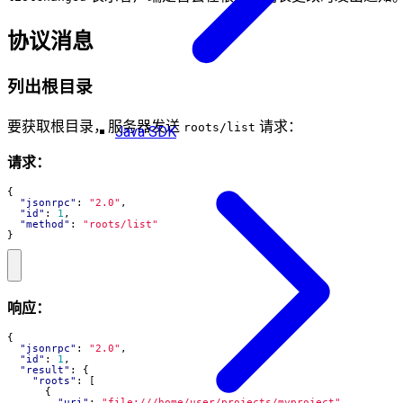
协议消息
列出根目录
要获取根目录，服务器发送
请求：
roots/list
Java SDK
请求：
{
"jsonrpc"
:
"2.0"
,
"id"
:
1
,
"method"
:
"roots/list"
}
响应：
{
"jsonrpc"
:
"2.0"
,
"id"
:
1
,
"result"
:
{
"roots"
:
[
{
"uri"
:
"file:///home/user/projects/myproject"
,