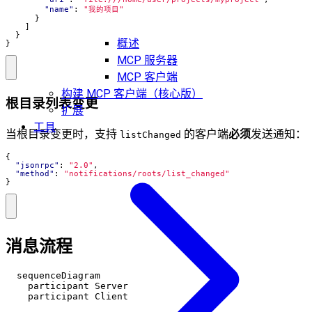
"name"
:
"我的项目"
}
]
}
概述
}
MCP 服务器
MCP 客户端
构建 MCP 客户端（核心版）
根目录列表变更
扩展
工具
当根目录变更时，支持
的客户端
必须
发送通知：
listChanged
{
"jsonrpc"
:
"2.0"
,
"method"
:
"notifications/roots/list_changed"
}
消息流程
  sequenceDiagram

    participant Server

    participant Client
