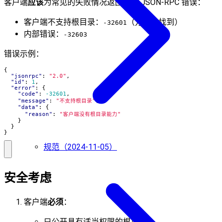
客户端
应该
为常见的失败情况返回标准 JSON-RPC 错误：
客户端不支持根目录：
（方法未找到）
-32601
内部错误：
-32603
错误示例：
{
"jsonrpc"
:
"2.0"
,
"id"
:
1
,
"error"
:
{
"code"
:
-32601
,
"message"
:
"不支持根目录"
,
"data"
:
{
"reason"
:
"客户端没有根目录能力"
}
}
}
规范（2024-11-05）
安全考虑
客户端
必须
：
只公开具有适当权限的根目录