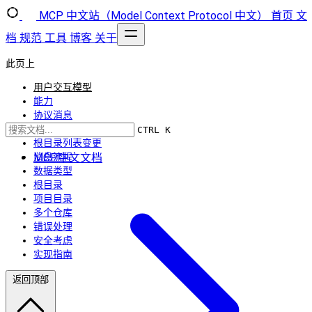
MCP 中文站（Model Context Protocol 中文）
首页
文
档
规范
工具
博客
关于
此页上
用户交互模型
能力
协议消息
列出根目录
CTRL K
根目录列表变更
MCP中文文档
消息流程
数据类型
根目录
项目目录
多个仓库
错误处理
安全考虑
实现指南
返回顶部