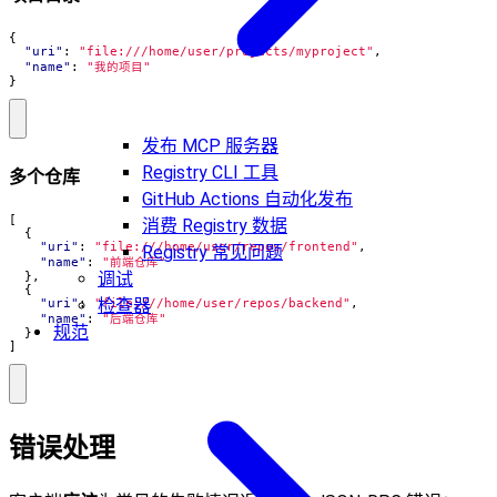
{
"uri"
:
"file:///home/user/projects/myproject"
,
"name"
:
"我的项目"
}
发布 MCP 服务器
Registry CLI 工具
多个仓库
GitHub Actions 自动化发布
[
消费 Registry 数据
{
"uri"
:
"file:///home/user/repos/frontend"
,
Registry 常见问题
"name"
:
"前端仓库"
调试
},
{
检查器
"uri"
:
"file:///home/user/repos/backend"
,
"name"
:
"后端仓库"
规范
}
]
错误处理