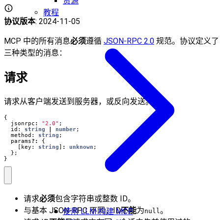
资源
教程
协议版本
: 2024-11-05
MCP 中的所有消息
必须
遵循
JSON-RPC 2.0
规范。协议定义了
三种类型的消息：
请求
请求从客户端发送到服务器，或反向发送。
{
jsonrpc
:
"2.0"
;
id
: 
string
|
number
;
method
: 
string
;
params
?:
{
[
key
: 
string
]
:
unknown
;
};
}
请求
必须
包含字符串或整数 ID。
与基本 JSON-RPC 不同，ID
不能
为
。
使用 LLM 构建 MCP
null