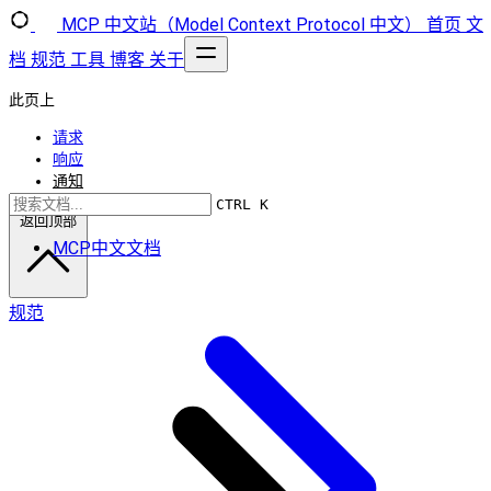
MCP 中文站（Model Context Protocol 中文）
首页
文
档
规范
工具
博客
关于
此页上
请求
响应
通知
CTRL K
返回顶部
MCP中文文档
规范