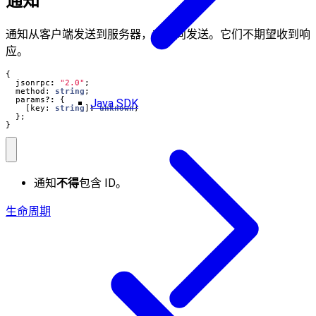
通知
通知从客户端发送到服务器，或反向发送。它们不期望收到响
应。
{
jsonrpc
:
"2.0"
;
method
: 
string
;
params
?:
{
Java SDK
[
key
: 
string
]
:
unknown
;
};
}
通知
不得
包含 ID。
生命周期