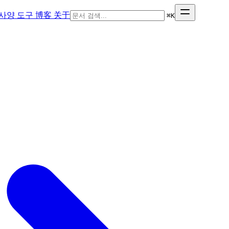
사양
도구
博客
关于
⌘
K