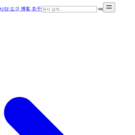
사양
도구
博客
关于
⌘
K