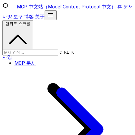
MCP 中文站（Model Context Protocol 中文）
홈
문서
사양
도구
博客
关于
맨위로 스크롤
CTRL K
사양
MCP 문서