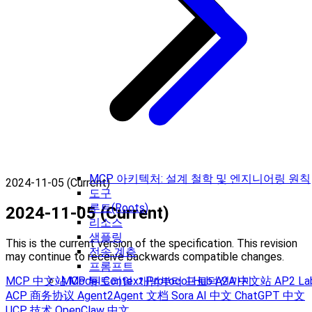
MCP 아키텍처: 설계 철학 및 엔지니어링 원칙
2024-11-05 (Current)
도구
루트(Roots)
2024-11-05 (Current)
리소스
샘플링
This is the current version of the specification. This revision
전송 계층
may continue to receive backwards compatible changes.
프롬프트
MCP 中文站
Model Context Protocol Hub
A2A 中文站
AP2 La
MCP 튜토리얼: 개념부터 프로덕션까지
ACP 商务协议
Agent2Agent 文档
Sora AI 中文
ChatGPT 中文
UCP 技术
OpenClaw 中文