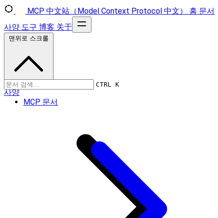
MCP 中文站（Model Context Protocol 中文）
홈
문서
사양
도구
博客
关于
맨위로 스크롤
CTRL K
사양
MCP 문서