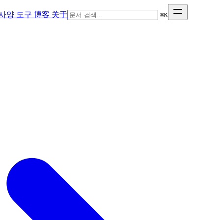
사양
도구
博客
关于
⌘
K