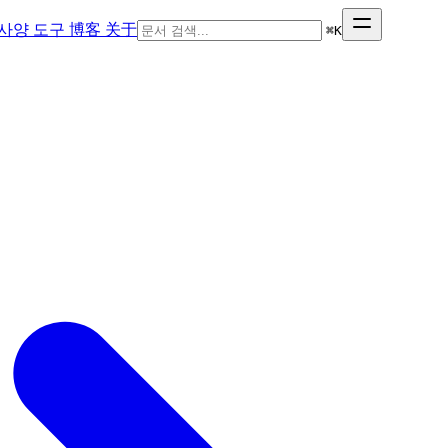
사양
도구
博客
关于
⌘
K