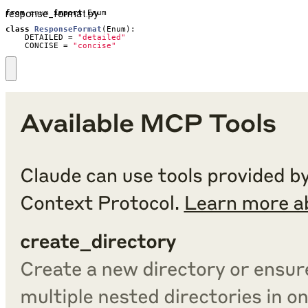
response_format.py
from
enum
import
Enum
class
ResponseFormat
(
Enum
):
DETAILED
=
"detailed"
CONCISE
=
"concise"