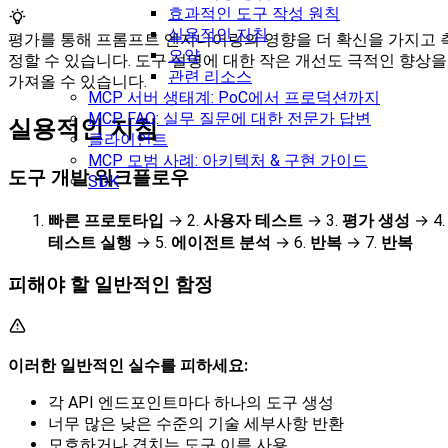
효과적인 도구 작성 원칙
실용적인 지침
평가를 통해 프롬프트 엔지니어링의 영향을 더 확신을 가지고 
요약
정할 수 있습니다. 도구 설명에 대한 작은 개선도 극적인 향상을
관련 리소스
가져올 수 있습니다.
MCP 서버 생태계: PoC에서 프로덕션까지
MCP FAQ: 실무 질문에 대한 전문가 답변
실용적인 지침
클라이언트
MCP 모범 사례: 아키텍처 & 구현 가이드
도구 개발 워크플로우
SDK
빠른 프로토타입
→ 2.
사용자 테스트
→ 3.
평가 생성
→ 4.
테스트 실행
→ 5.
에이전트 분석
→ 6.
반복
→ 7.
반복
피해야 할 일반적인 함정
이러한 일반적인 실수를 피하세요:
각 API 엔드포인트마다 하나의 도구 생성
너무 많은 낮은 수준의 기술 세부사항 반환
모호하거나 겹치는 도구 이름 사용