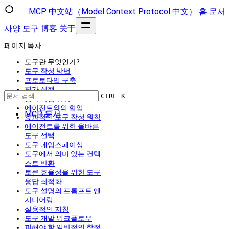
MCP 中文站（Model Context Protocol 中文）
홈
문서
사양
도구
博客
关于
페이지 목차
도구란 무엇인가?
도구 작성 방법
프로토타입 구축
평가 실행
CTRL K
평가 작업 생성
에이전트와의 협업
MCP 문서
효과적인 도구 작성 원칙
에이전트를 위한 올바른
도구 선택
도구 네임스페이싱
도구에서 의미 있는 컨텍
스트 반환
토큰 효율성을 위한 도구
응답 최적화
도구 설명의 프롬프트 엔
지니어링
실용적인 지침
도구 개발 워크플로우
피해야 할 일반적인 함정