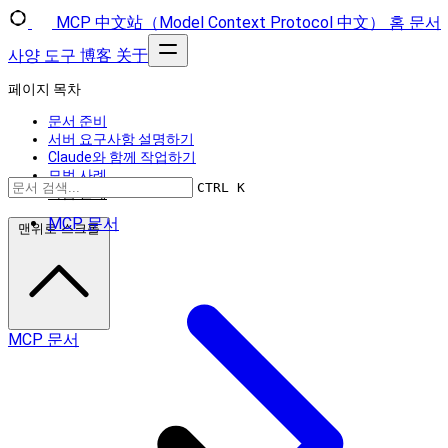
MCP 中文站（Model Context Protocol 中文）
홈
문서
사양
도구
博客
关于
페이지 목차
문서 준비
서버 요구사항 설명하기
Claude와 함께 작업하기
모범 사례
CTRL K
다음 단계
MCP 문서
맨위로 스크롤
MCP 문서