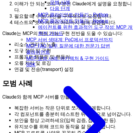
모범 사례
이해가 안 되는 코드 부분은 Claude에게 설명을 요청합니
다음 단계
다.
MCP 클라이언트 만들기 - Python
필요할 때 수정/개선을 구체적으로 요청합니다.
MCP 클라이언트 만들기 - Node.js
테스트와 엣지 케이스 처리까지 함께 점검합니다.
에이전트를 위한 효과적인 도구 작성: MCP 
Claude는 MCP의 핵심 기능 구현 전반을 도울 수 있습니다:
완전 가이드
MCP 서버 생태계: PoC에서 프로덕션까지
리소스 관리 및 노출
MCP FAQ: 실무 질문에 대한 전문가 답변
도구 정의 및 구현
클라이언트
프롬프트 템플릿 및 핸들러
MCP 모범 사례: 아키텍처 & 구현 가이드
오류 처리 및 로깅
SDK
연결 및 전송(transport) 설정
모범 사례
Claude와 함께 MCP 서버를 만들 때는:
복잡한 서버는 작은 단위로 쪼개서 설계합니다.
각 컴포넌트를 충분히 테스트한 뒤 다음으로 넘어갑니다.
보안을 항상 고려하세요(입력 검증, 접근 제한 등).
유지보수를 위해 코드와 동작을 잘 문서화합니다.
MCP 프로토콜 사양을 꼼꼼히 준수합니다.