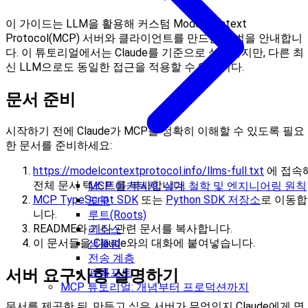
이 가이드는 LLM을 활용해 커스텀 Model Context
Protocol(MCP) 서버와 클라이언트를 만드는 방법을 안내합니
다. 이 튜토리얼에서는 Claude를 기준으로 설명하지만, 다른 최
신 LLM으로도 동일한 접근을 적용할 수 있습니다.
문서 준비
시작하기 전에 Claude가 MCP를 정확히 이해할 수 있도록 필요
한 문서를 준비하세요:
https://modelcontextprotocol.info/llms-full.txt
에 접속
전체 문서 텍스트를 복사합니다.
MCP 아키텍처: 설계 철학 및 엔지니어링 원칙
MCP TypeScript SDK
또는
Python SDK 저장소
로 이동합
도구
니다.
루트(Roots)
README와 기타 관련 문서를 복사합니다.
리소스
이 문서들을 Claude와의 대화에 붙여넣습니다.
샘플링
전송 계층
서버 요구사항 설명하기
프롬프트
MCP 튜토리얼: 개념부터 프로덕션까지
문서를 제공한 뒤, 만들고 싶은 서버가 무엇인지 Claude에게 명