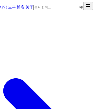
사양
도구
博客
关于
⌘
K