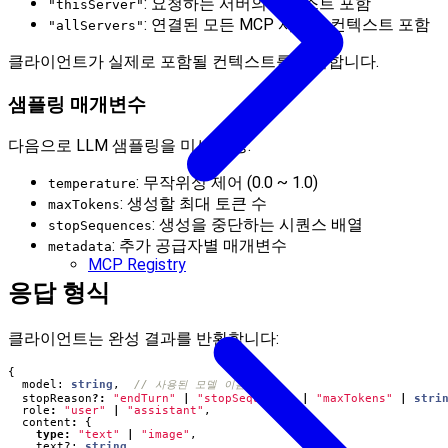
: 요청하는 서버의 컨텍스트 포함
"thisServer"
: 연결된 모든 MCP 서버의 컨텍스트 포함
"allServers"
클라이언트가 실제로 포함될 컨텍스트를 제어합니다.
샘플링 매개변수
다음으로 LLM 샘플링을 미세 조정:
: 무작위성 제어 (0.0 ~ 1.0)
temperature
: 생성할 최대 토큰 수
maxTokens
: 생성을 중단하는 시퀀스 배열
stopSequences
: 추가 공급자별 매개변수
metadata
MCP Registry
응답 형식
클라이언트는 완성 결과를 반환합니다:
{
model
: 
string
,
stopReason
?:
"endTurn"
|
"stopSequence"
|
"maxTokens"
|
stri
role
:
"user"
|
"assistant"
,
content
:
{
type
:
"text"
|
"image"
,
text?
: 
string
,