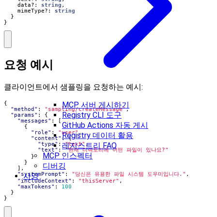
data?
: 
string
,
mimeType?
: 
string
}
}
요청 예시
클라이언트에서 샘플링을 요청하는 예시:
MCP 서버 게시하기
{
"method"
:
"sampling/createMessage"
,
Registry CLI 도구
"params"
:
{
"messages"
:
[
GitHub Actions 자동 게시
{
"role"
:
"user"
,
Registry 데이터 활용
"content"
:
{
레지스트리 FAQ
"type"
:
"text"
,
"text"
:
"현재 디렉토리에 어떤 파일이 있나요?"
MCP 인스펙터
}
}
디버깅
],
"systemPrompt"
:
"당신은 유용한 파일 시스템 도우미입니다."
,
사양
"includeContext"
:
"thisServer"
,
"maxTokens"
:
100
}
}