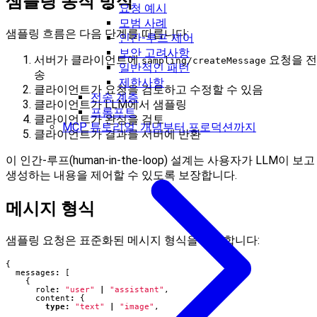
샘플링 동작 방식
요청 예시
모범 사례
샘플링 흐름은 다음 단계를 따릅니다:
인간-루프 제어
보안 고려사항
서버가 클라이언트에
요청을 전
sampling/createMessage
일반적인 패턴
송
제한사항
클라이언트가 요청을 검토하고 수정할 수 있음
전송 계층
클라이언트가 LLM에서 샘플링
프롬프트
클라이언트가 완성을 검토
MCP 튜토리얼: 개념부터 프로덕션까지
클라이언트가 결과를 서버에 반환
이 인간-루프(human-in-the-loop) 설계는 사용자가 LLM이 보고
생성하는 내용을 제어할 수 있도록 보장합니다.
메시지 형식
샘플링 요청은 표준화된 메시지 형식을 사용합니다:
{
messages
:
[
{
role
:
"user"
|
"assistant"
,
content
:
{
type
:
"text"
|
"image"
,