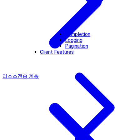
Completion
Logging
Pagination
Client Features
리소스
전송 계층