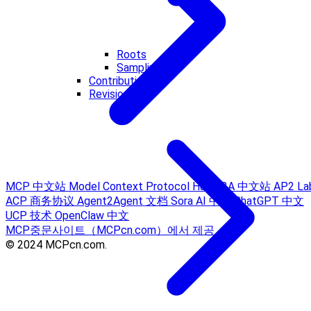
Roots
Sampling
Contributions
Revisions
MCP 中文站
Model Context Protocol Hub
A2A 中文站
AP2 La
ACP 商务协议
Agent2Agent 文档
Sora AI 中文
ChatGPT 中文
UCP 技术
OpenClaw 中文
MCP중문사이트（MCPcn.com）에서 제공
© 2024 MCPcn.com.