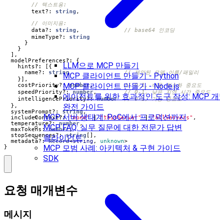
text?
: 
string
,
data?
: 
string
,
mimeType?
: 
string
}
}
],
modelPreferences
?:
{
LLM으로 MCP 만들기
hints
?:
[{
name?
: 
string
MCP 클라이언트 만들기 - Python
}],
MCP 클라이언트 만들기 - Node.js
costPriority?
: 
number
,
speedPriority?
: 
number
,
에이전트를 위한 효과적인 도구 작성: MCP 
intelligencePriority?
: 
number
완전 가이드
},
systemPrompt?
: 
string
,
MCP 서버 생태계: PoC에서 프로덕션까지
includeContext
?:
"none"
|
"thisServer"
|
"allServers"
,
temperature?
: 
number
,
MCP FAQ: 실무 질문에 대한 전문가 답변
maxTokens
: 
number
,
stopSequences?
: 
string
[],
클라이언트
metadata?
: 
Record
<
string
,
unknown
>
MCP 모범 사례: 아키텍처 & 구현 가이드
}
SDK
요청 매개변수
메시지