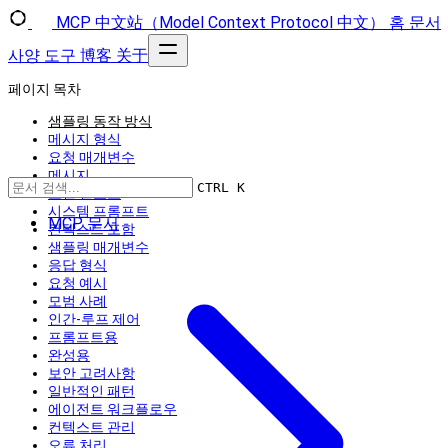
MCP 中文站（Model Context Protocol 中文）
홈
문서
사양
도구
博客
关于
페이지 목차
샘플링 동작 방식
메시지 형식
요청 매개변수
메시지
CTRL K
모델 선호도
시스템 프롬프트
MCP 문서
컨텍스트 포함
샘플링 매개변수
응답 형식
요청 예시
모범 사례
인간-루프 제어
프롬프트용
완성용
보안 고려사항
일반적인 패턴
에이전트 워크플로우
컨텍스트 관리
오류 처리