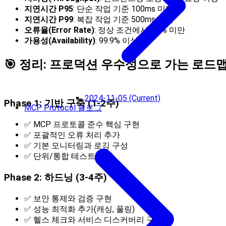
지연시간 P95
: 단순 작업 기준 100ms 미만
지연시간 P99
: 복잡 작업 기준 500ms 미만
오류율(Error Rate)
: 정상 조건에서 0.1% 미만
가용성(Availability)
: 99.9% 이상
🎯 정리: 프로덕션 우수성으로 가는 로드
2024-11-05 (Current)
Phase 1: 기반 구축 (1-2주)
MCP Protocol 블로그
✅ MCP 프로토콜 준수 핵심 구현
✅ 포괄적인 오류 처리 추가
✅ 기본 모니터링과 로깅 구성
✅ 단위/통합 테스트 작성
Phase 2: 하드닝 (3-4주)
✅ 보안 통제와 검증 구현
✅ 성능 최적화 추가(캐싱, 풀링)
✅ 헬스 체크와 서비스 디스커버리 구성