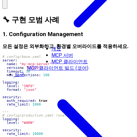
🔧 구현 모범 사례
1. Configuration Management
모든 설정은 외부화하고, 환경별 오버라이드를 적용하세요.
개요
MCP 서버
# config/base.yaml
server
:
MCP 클라이언트
name
:
"my-mcp-server"
MCP 클라이언트 빌드 (코어)
version
:
"1.0.0"
timeout
:
30
도구
max_connections
:
100
logging
:
level
:
"INFO"
format
:
"json"
security
:
auth_required
:
true
rate_limit
:
1000
---
# config/production.yaml (overrides)
logging
:
level
:
"WARN"
security
:
rate_limit
:
10000