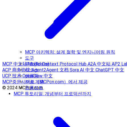
MCP 아키텍처: 설계 철학 및 엔지니어링 원칙
도구
MCP 中文站
Model Context Protocol Hub
A2A 中文站
AP2 La
루트(Roots)
ACP 商务协议
Agent2Agent 文档
Sora AI 中文
ChatGPT 中文
리소스
UCP 技术
OpenClaw 中文
샘플링
MCP중문사이트（MCPcn.com）에서 제공
전송 계층
© 2024 MCPcn.com.
프롬프트
MCP 튜토리얼: 개념부터 프로덕션까지