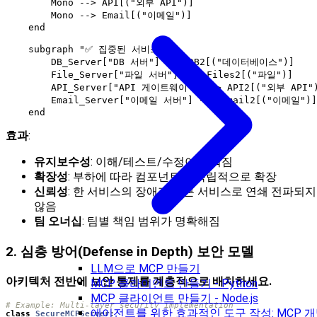
        Mono --> API[("외부 API")]

        Mono --> Email[("이메일")]

    end

    subgraph "✅ 집중된 서비스"

        DB_Server["DB 서버"] --> DB2[("데이터베이스")]

        File_Server["파일 서버"] --> Files2[("파일")]

        API_Server["API 게이트웨이"] --> API2[("외부 API")
        Email_Server["이메일 서버"] --> Email2[("이메일")]

효과
:
유지보수성
: 이해/테스트/수정이 쉬워짐
확장성
: 부하에 따라 컴포넌트를 독립적으로 확장
신뢰성
: 한 서비스의 장애가 다른 서비스로 연쇄 전파되지
않음
팀 오너십
: 팀별 책임 범위가 명확해짐
2. 심층 방어(Defense in Depth) 보안 모델
LLM으로 MCP 만들기
아키텍처 전반에 보안 통제를 계층적으로 배치하세요.
MCP 클라이언트 만들기 - Python
MCP 클라이언트 만들기 - Node.js
# Example: Multi-layer security implementation
에이전트를 위한 효과적인 도구 작성: MCP 
class
SecureMCPServer
: