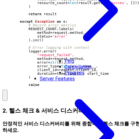
resource_count
=
len
(
result
.
get
(
'resources'
,
[])
)
return
result
except
Exception
as
e
:
# Record error metrics
REQUEST_COUNT
.
labels
(
method
=
request
.
method
,
status
=
'error'
)
.
inc
()
# Error logging with context
logger
.
error
(
"request_failed"
,
method
=
request
.
method
,
Ping
error
=
str
(
e
),
Cancellation
error_type
=
type
(
e
)
.
__name__
,
client_id
=
request
.
client_id
,
Progress
duration
=
time
.
time
()
-
start_time
)
Server Features
raise
2. 헬스 체크 & 서비스 디스커버리
안정적인 서비스 디스커버리를 위해 종합적인 헬스 체크를 구
하세요.