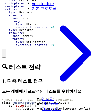
name
:
mcp-server
Architecture
minReplicas
:
3
maxReplicas
:
10
기본 프로토콜
metrics
:
- 
type
:
Resource
resource
:
name
:
cpu
target
:
type
:
Utilization
averageUtilization
:
70
- 
type
:
Resource
resource
:
name
:
memory
target
:
type
:
Utilization
averageUtilization
:
80
🔍 테스트 전략
1. 다층 테스트 접근
모든 레벨에서 포괄적인 테스트를 수행하세요.
메시지
# Unit tests - Test individual components
class
TestMCPServer
(
unittest
.
TestCase
):
Lifecycle
def
setUp
(
self
):
Transports
self
.
server
=
MCPServer
(
config
=
test_config
)