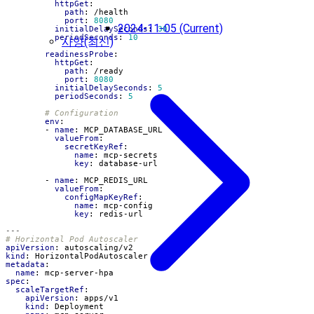
httpGet
:
path
:
/health
port
:
8080
2024-11-05 (Current)
initialDelaySeconds
:
30
periodSeconds
:
10
사양(최신)
readinessProbe
:
httpGet
:
path
:
/ready
port
:
8080
initialDelaySeconds
:
5
periodSeconds
:
5
# Configuration
env
:
- 
name
:
MCP_DATABASE_URL
valueFrom
:
secretKeyRef
:
name
:
mcp-secrets
key
:
database-url
- 
name
:
MCP_REDIS_URL
valueFrom
:
configMapKeyRef
:
name
:
mcp-config
key
:
redis-url
---
# Horizontal Pod Autoscaler
apiVersion
:
autoscaling/v2
kind
:
HorizontalPodAutoscaler
metadata
:
name
:
mcp-server-hpa
spec
:
scaleTargetRef
:
apiVersion
:
apps/v1
kind
:
Deployment