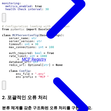
monitoring
:
metrics_enabled
:
true
health_check_interval
:
30
# Configuration loading with validation
from
pydantic
import
BaseSettings
class
MCPServerConfig
(
BaseSettings
):
server_name
:
str
server_version
:
str
timeout
:
int
=
30
max_connections
:
int
=
100
auth_required
:
bool
=
True
rate_limit
:
int
=
1000
MCP Registry
database_url
:
str
redis_url
:
Optional
[
str
]
=
None
class
Config
:
env_file
=
".env"
env_prefix
=
"MCP_"
2. 포괄적인 오류 처리
분류 체계를 갖춘 구조화된 오류 처리를 구현하세요.