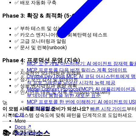
✅ 배포 자동화 구축
Phase 3: 확장 & 최적화 (5-6주)
✅ 부하 테스트 및 성능 튜닝
✅ 카오스 엔지니어링 및 회복탄력성 테스트
✅ 고급 모니터링과 알림
✅ 문서 및 런북(runbook)
Phase 4: 프로덕션 운영 (지속)
MCP 도구 개발 마스터하기: AI 에이전트 잠재력 활
MCP 프로토콜 다음 버전 릴리스 계획 업데이트
✅ 지속적인 모니터링과 최적화
Chrome DevTools MCP: AI 코딩 어시스턴트에게 
✅ 정기 보안 감사 및 업데이트
적 프로그래밍을 넘어선 시각적 능력 제공
✅ 성능 벤치마킹과 용량 계획
Model Context Protocol(MCP): AI 애플리케이션과
✅ 인시던트 대응 및 사후 분석(post-mortem)
부 데이터 통합을 위한 새로운 표준
MCP 프로토콜 한 번에 이해하기: AI 에이전트의 US
🚀
C 인터페이스
이 모범 사례를 적용할 준비가 되셨나요?
빠른 시작 가이드
부
소개
시작해, 시스템 성숙도에 맞춰 패턴을 단계적으로 도입하세요.
More
Docs ↗
📚 추가 리소스
Specification ↗