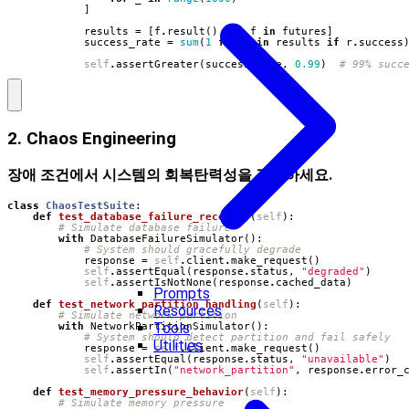
]
results
=
[
f
.
result
()
for
f
in
futures
]
success_rate
=
sum
(
1
for
r
in
results
if
r
.
success
self
.
assertGreater
(
success_rate
,
0.99
)
# 99% succ
2. Chaos Engineering
장애 조건에서 시스템의 회복탄력성을 검증하세요.
class
ChaosTestSuite
:
def
test_database_failure_recovery
(
self
):
# Simulate database failure
with
DatabaseFailureSimulator
():
# System should gracefully degrade
response
=
self
.
client
.
make_request
()
self
.
assertEqual
(
response
.
status
,
"degraded"
)
self
.
assertIsNotNone
(
response
.
cached_data
)
Prompts
def
test_network_partition_handling
(
self
):
Resources
# Simulate network partition
Tools
with
NetworkPartitionSimulator
():
# System should detect partition and fail safely
Utilities
response
=
self
.
client
.
make_request
()
self
.
assertEqual
(
response
.
status
,
"unavailable"
)
self
.
assertIn
(
"network_partition"
,
response
.
error_
def
test_memory_pressure_behavior
(
self
):
# Simulate memory pressure