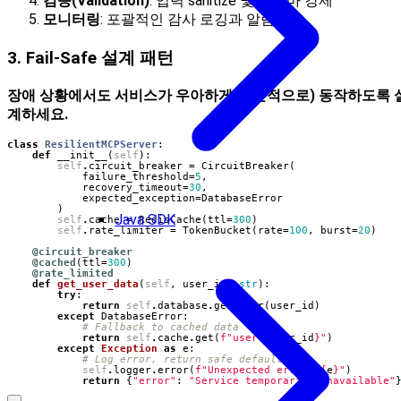
검증(Validation)
: 입력 sanitize 및 스키마 강제
모니터링
: 포괄적인 감사 로깅과 알림
3. Fail-Safe 설계 패턴
장애 상황에서도 서비스가 우아하게(부분적으로) 동작하도록 
계하세요.
class
ResilientMCPServer
:
def
__init__
(
self
):
self
.
circuit_breaker
=
CircuitBreaker
(
failure_threshold
=
5
,
recovery_timeout
=
30
,
expected_exception
=
DatabaseError
)
Java SDK
self
.
cache
=
RedisCache
(
ttl
=
300
)
self
.
rate_limiter
=
TokenBucket
(
rate
=
100
,
burst
=
20
)
@circuit_breaker
@cached
(
ttl
=
300
)
@rate_limited
def
get_user_data
(
self
,
user_id
:
str
):
try
:
return
self
.
database
.
get_user
(
user_id
)
except
DatabaseError
:
# Fallback to cached data
return
self
.
cache
.
get
(
f
"user:
{
user_id
}
"
)
except
Exception
as
e
:
# Log error, return safe default
self
.
logger
.
error
(
f
"Unexpected error: 
{
e
}
"
)
return
{
"error"
:
"Service temporarily unavailable"