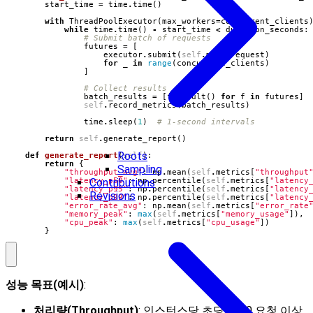
start_time
=
time
.
time
()
with
ThreadPoolExecutor
(
max_workers
=
concurrent_clients
while
time
.
time
()
-
start_time
<
duration_seconds
:
# Submit batch of requests
futures
=
[
executor
.
submit
(
self
.
make_request
)
for
_
in
range
(
concurrent_clients
)
]
# Collect results
batch_results
=
[
f
.
result
()
for
f
in
futures
]
self
.
record_metrics
(
batch_results
)
time
.
sleep
(
1
)
# 1-second intervals
return
self
.
generate_report
()
Roots
def
generate_report
(
self
):
return
{
Sampling
"throughput_avg"
:
np
.
mean
(
self
.
metrics
[
"throughput
"latency_p50"
:
np
.
percentile
(
self
.
metrics
[
"latency
Contributions
"latency_p95"
:
np
.
percentile
(
self
.
metrics
[
"latency
Revisions
"latency_p99"
:
np
.
percentile
(
self
.
metrics
[
"latency
"error_rate_avg"
:
np
.
mean
(
self
.
metrics
[
"error_rate
"memory_peak"
:
max
(
self
.
metrics
[
"memory_usage"
]),
"cpu_peak"
:
max
(
self
.
metrics
[
"cpu_usage"
])
}
성능 목표(예시)
:
처리량(Throughput)
: 인스턴스당 초당 1000 요청 이상