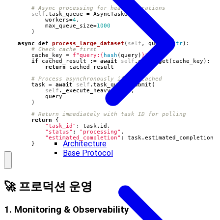
# Async processing for heavy operations
self
.
task_queue
=
AsyncTaskQueue
(
workers
=
4
,
max_queue_size
=
1000
)
async
def
process_large_dataset
(
self
,
query
:
str
):
# Check cache first
cache_key
=
f
"query:
{
hash
(
query
)
}
"
if
cached_result
:=
await
self
.
cache
.
get
(
cache_key
):
return
cached_result
# Process asynchronously if not cached
task
=
await
self
.
task_queue
.
submit
(
self
.
_execute_heavy_query
,
query
)
# Return immediately with task ID for polling
return
{
"task_id"
:
task
.
id
,
"status"
:
"processing"
,
"estimated_completion"
:
task
.
estimated_completion
Architecture
}
Base Protocol
🚀 프로덕션 운영
1. Monitoring & Observability