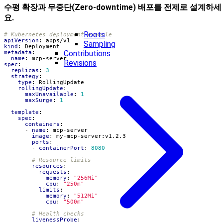
수평 확장과 무중단(Zero-downtime) 배포를 전제로 설계하세
요.
Roots
# Kubernetes deployment example
apiVersion
:
apps/v1
Sampling
kind
:
Deployment
Contributions
metadata
:
name
:
mcp-server
Revisions
spec
:
replicas
:
3
strategy
:
type
:
RollingUpdate
rollingUpdate
:
maxUnavailable
:
1
maxSurge
:
1
template
:
spec
:
containers
:
- 
name
:
mcp-server
image
:
my-mcp-server:v1.2.3
ports
:
- 
containerPort
:
8080
# Resource limits
resources
:
requests
:
memory
:
"256Mi"
cpu
:
"250m"
limits
:
memory
:
"512Mi"
cpu
:
"500m"
# Health checks
livenessProbe
: