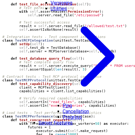
Versioning
def
test_file_access_validation
(
self
):
Utilities
# Test permission checking
with
self
.
assertRaises
(
PermissionError
):
self
.
server
.
read_file
(
"/etc/passwd"
)
# Test successful access
result
=
self
.
server
.
read_file
(
"/allowed/test.txt"
)
self
.
assertIsNotNone
(
result
)
# Integration tests - Test component interactions
class
TestMCPIntegration
(
unittest
.
TestCase
):
def
setUp
(
self
):
self
.
test_db
=
TestDatabase
()
self
.
server
=
MCPServer
(
database
=
self
.
test_db
)
def
test_database_query_flow
(
self
):
# Test complete query flow
result
=
self
.
server
.
execute_query
(
"SELECT * FROM user
self
.
assertEqual
(
len
(
result
),
3
)
# Contract tests - Test MCP protocol compliance
class
TestMCPProtocol
(
unittest
.
TestCase
):
def
test_capability_discovery
(
self
):
client
=
MCPTestClient
()
capabilities
=
client
.
list_capabilities
()
# Verify required capabilities
self
.
assertIn
(
"read_files"
,
capabilities
)
Ping
self
.
assertIn
(
"execute_queries"
,
capabilities
)
Cancellation
# Load tests - Test performance characteristics
Progress
class
TestMCPPerformance
(
unittest
.
TestCase
):
def
test_concurrent_requests
(
self
):
Server Features
with
ThreadPoolExecutor
(
max_workers
=
50
)
as
executor
:
futures
=
[
executor
.
submit
(
self
.
make_request
)
for
_
in
range
(
1000
)