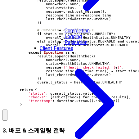
results
.
append
(
HealthCheck
(
name
=
check
.
name
,
status
=
status
,
message
=
check
.
get_message
(),
response_time_ms
=
response_time
,
last_checked
=
datetime
.
utcnow
()
))
Completion
# Determine overall status
if
status
==
HealthStatus
.
UNHEALTHY
:
Logging
overall_status
=
HealthStatus
.
UNHEALTHY
elif
status
==
HealthStatus
.
DEGRADED
and
overa
Pagination
overall_status
=
HealthStatus
.
DEGRADED
Client Features
except
Exception
as
e
:
results
.
append
(
HealthCheck
(
name
=
check
.
name
,
status
=
HealthStatus
.
UNHEALTHY
,
message
=
f
"Health check failed: 
{
e
}
"
,
response_time_ms
=
(
time
.
time
()
-
start_time
last_checked
=
datetime
.
utcnow
()
))
overall_status
=
HealthStatus
.
UNHEALTHY
return
{
"status"
:
overall_status
.
value
,
"checks"
:
[
asdict
(
check
)
for
check
in
results
],
"timestamp"
:
datetime
.
utcnow
()
.
isoformat
()
}
3. 배포 & 스케일링 전략