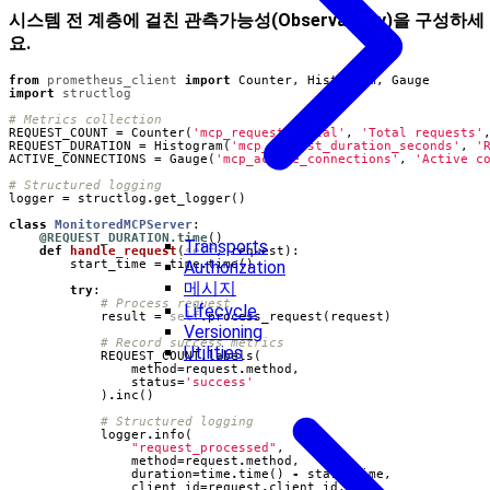
시스템 전 계층에 걸친 관측가능성(Observability)을 구성하세
요.
from
prometheus_client
import
Counter
,
Histogram
,
Gauge
import
structlog
# Metrics collection
REQUEST_COUNT
=
Counter
(
'mcp_requests_total'
,
'Total requests'
REQUEST_DURATION
=
Histogram
(
'mcp_request_duration_seconds'
,
'
ACTIVE_CONNECTIONS
=
Gauge
(
'mcp_active_connections'
,
'Active c
# Structured logging
logger
=
structlog
.
get_logger
()
class
MonitoredMCPServer
:
@REQUEST_DURATION.time
()
Transports
def
handle_request
(
self
,
request
):
start_time
=
time
.
time
()
Authorization
메시지
try
:
# Process request
Lifecycle
result
=
self
.
process_request
(
request
)
Versioning
# Record success metrics
Utilities
REQUEST_COUNT
.
labels
(
method
=
request
.
method
,
status
=
'success'
)
.
inc
()
# Structured logging
logger
.
info
(
"request_processed"
,
method
=
request
.
method
,
duration
=
time
.
time
()
-
start_time
,
client_id
=
request
.
client_id
,