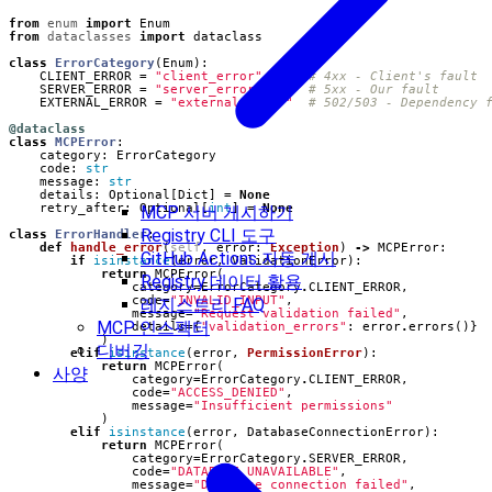
from
enum
import
Enum
from
dataclasses
import
dataclass
class
ErrorCategory
(
Enum
):
CLIENT_ERROR
=
"client_error"
# 4xx - Client's fault
SERVER_ERROR
=
"server_error"
# 5xx - Our fault
EXTERNAL_ERROR
=
"external_error"
# 502/503 - Dependency 
@dataclass
class
MCPError
:
category
:
ErrorCategory
code
:
str
message
:
str
details
:
Optional
[
Dict
]
=
None
retry_after
:
Optional
[
int
]
=
None
MCP 서버 게시하기
Registry CLI 도구
class
ErrorHandler
:
def
handle_error
(
self
,
error
:
Exception
)
->
MCPError
:
GitHub Actions 자동 게시
if
isinstance
(
error
,
ValidationError
):
return
MCPError
(
Registry 데이터 활용
category
=
ErrorCategory
.
CLIENT_ERROR
,
code
=
"INVALID_INPUT"
,
레지스트리 FAQ
message
=
"Request validation failed"
,
MCP 인스펙터
details
=
{
"validation_errors"
:
error
.
errors
()}
)
디버깅
elif
isinstance
(
error
,
PermissionError
):
return
MCPError
(
사양
category
=
ErrorCategory
.
CLIENT_ERROR
,
code
=
"ACCESS_DENIED"
,
message
=
"Insufficient permissions"
)
elif
isinstance
(
error
,
DatabaseConnectionError
):
return
MCPError
(
category
=
ErrorCategory
.
SERVER_ERROR
,
code
=
"DATABASE_UNAVAILABLE"
,
message
=
"Database connection failed"
,