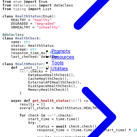
from
enum
import
Enum
from
dataclasses
import
dataclass
from
typing
import
List
class
HealthStatus
(
Enum
):
HEALTHY
=
"healthy"
DEGRADED
=
"degraded"
UNHEALTHY
=
"unhealthy"
@dataclass
class
HealthCheck
:
name
:
str
status
:
HealthStatus
message
:
str
Prompts
response_time_ms
:
float
Resources
last_checked
:
datetime
Tools
class
HealthMonitor
:
def
__init__
(
self
):
Utilities
self
.
checks
=
[
DatabaseHealthCheck
(),
CacheHealthCheck
(),
ExternalAPIHealthCheck
(),
DiskSpaceHealthCheck
(),
MemoryHealthCheck
()
]
async
def
get_health_status
(
self
)
->
Dict
:
results
=
[]
overall_status
=
HealthStatus
.
HEALTHY
for
check
in
self
.
checks
:
start_time
=
time
.
time
()
try
:
status
=
await
check
.
check
()
response_time
=
(
time
.
time
()
-
start_time
)
*
1