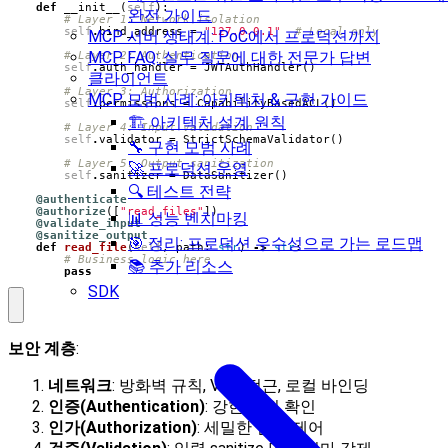
def
__init__
(
self
):
완전 가이드
# Layer 1: Network isolation
self
.
bind_address
=
"127.0.0.1"
# Local only
MCP 서버 생태계: PoC에서 프로덕션까지
MCP FAQ: 실무 질문에 대한 전문가 답변
# Layer 2: Authentication
self
.
auth_handler
=
JWTAuthHandler
()
클라이언트
# Layer 3: Authorization
MCP 모범 사례: 아키텍처 & 구현 가이드
self
.
permissions
=
CapabilityBasedACL
()
🏗️ 아키텍처 설계 원칙
# Layer 4: Input validation
self
.
validator
=
StrictSchemaValidator
()
🔧 구현 모범 사례
# Layer 5: Output sanitization
🚀 프로덕션 운영
self
.
sanitizer
=
DataSanitizer
()
🔍 테스트 전략
@authenticate
@authorize
([
"read_files"
])
📊 성능 벤치마킹
@validate_input
@sanitize_output
🎯 정리: 프로덕션 우수성으로 가는 로드맵
def
read_file
(
self
,
path
:
str
)
->
str
:
# Business logic here
📚 추가 리소스
pass
SDK
보안 계층
:
네트워크
: 방화벽 규칙, VPN 접근, 로컬 바인딩
인증(Authentication)
: 강한 신원 확인
인가(Authorization)
: 세밀한 권한 제어