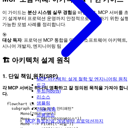
이 가이드는
분산 시스템 실무 경험
을 바탕으로, MCP 서버를 
기 설계부터 프로덕션 운영까지 안정적으로 개발하기 위한 실
가능한 모범 사례를 정리합니다.
🎯
대상 독자
: 프로덕션 MCP 통합을 만드는 소프트웨어 아키텍트,
시니어 개발자, 엔지니어링 팀
🏗️ 아키텍처 설계 원칙
1. 단일 책임 원칙(SRP)
MCP 아키텍처: 설계 철학 및 엔지니어링 원칙
도구
각 MCP 서버는 하나의 명확하고 잘 정의된 목적을 가져야 합니
루트(Roots)
다.
리소스
샘플링
  flowchart LR

전송 계층
    subgraph "❌ 모놀리식 안티패턴"

        Mono["메가 서버"]

프롬프트
        Mono --> DB[("데이터베이스")]

MCP 튜토리얼: 개념부터 프로덕션까지
        Mono --> Files[("파일")]
