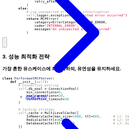
retry_after
=
60
)
else
:
# Log unexpected errors for investigation
self
.
logger
.
exception
(
"Unexpected error occurred"
)
return
MCPError
(
category
=
ErrorCategory
.
SERVER_ERROR
,
code
=
"INTERNAL_ERROR"
,
message
=
"An unexpected error occurred"
)
3. 성능 최적화 전략
가장 흔한 유스케이스에 최적화하되, 유연성을 유지하세요.
class
PerformantMCPServer
:
def
__init__
(
self
):
# Connection pooling
self
.
db_pool
=
ConnectionPool
(
min_connections
=
5
,
max_connections
=
20
,
사양(초안)
connection_timeout
=
30
)
# Caching strategy
self
.
cache
=
MultiLevelCache
([
InMemoryCache
(
max_size
=
1000
,
ttl
=
60
),
# L1: F
RedisCache
(
ttl
=
3600
),
# L2: S
DatabaseCache
(
ttl
=
86400
)
# L3: D
])