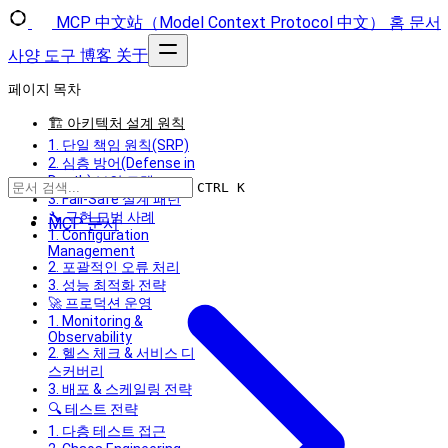
MCP 中文站（Model Context Protocol 中文）
홈
문서
사양
도구
博客
关于
페이지 목차
🏗️ 아키텍처 설계 원칙
1. 단일 책임 원칙(SRP)
2. 심층 방어(Defense in
Depth) 보안 모델
CTRL K
3. Fail-Safe 설계 패턴
🔧 구현 모범 사례
MCP 문서
1. Configuration
Management
2. 포괄적인 오류 처리
3. 성능 최적화 전략
🚀 프로덕션 운영
1. Monitoring &
Observability
2. 헬스 체크 & 서비스 디
스커버리
3. 배포 & 스케일링 전략
🔍 테스트 전략
1. 다층 테스트 접근