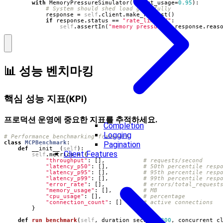
with
MemoryPressureSimulator
(
target_usage
=
0.95
):
# System should shed load gracefully
response
=
self
.
client
.
make_request
()
if
response
.
status
==
"rate_limited"
:
self
.
assertIn
(
"memory_pressure"
,
response
.
reas
📊 성능 벤치마킹
핵심 성능 지표(KPI)
프로덕션 운영에 중요한 지표를 추적하세요.
Completion
Logging
# Performance benchmarking framework
class
MCPBenchmark
:
Pagination
def
__init__
(
self
):
Client Features
self
.
metrics
=
{
"throughput"
:
[],
# requests/second
"latency_p50"
:
[],
# 50th percentile resp
"latency_p95"
:
[],
# 95th percentile resp
"latency_p99"
:
[],
# 99th percentile resp
"error_rate"
:
[],
# errors/total_request
"memory_usage"
:
[],
# MB
"cpu_usage"
:
[],
# percentage
"connection_count"
:
[]
# active connections
}
def
run_benchmark
(
self
,
duration_seconds
=
300
,
concurrent_c