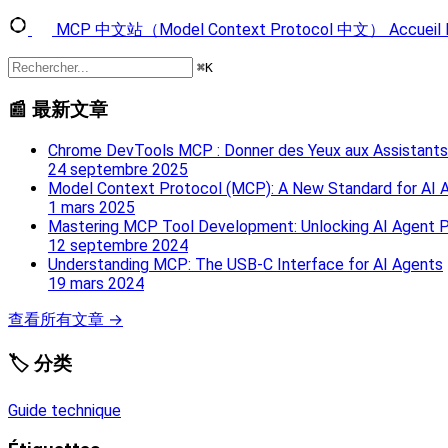
MCP 中文站（Model Context Protocol 中文）
Accueil
⌘
K
📰 最新文章
Chrome DevTools MCP : Donner des Yeux aux Assistants
24 septembre 2025
Model Context Protocol (MCP): A New Standard for AI Ap
1 mars 2025
Mastering MCP Tool Development: Unlocking AI Agent P
12 septembre 2024
Understanding MCP: The USB‑C Interface for AI Agents
19 mars 2024
查看所有文章 →
🏷️ 分类
Guide technique