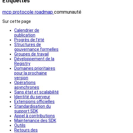
Étiquettes
mcp
protocole
roadmap
communauté
Sur cette page
Calendrier de
publication
Progrès de l’été
Structures de
gouvernance formelles
Groupes de travail
Développement de la
Registry
Domaines prioritaires
pour la prochaine
version
Opérations
asynchrones
Sans état et scalabilité
Identité du serveur
Extensions officielles
Standardisation du
support SDK
Appel à contributions
Maintenance des SDK
Outils
Retours des