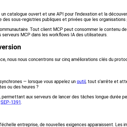
un catalogue ouvert et une API pour l’indexation et la découve
 des sous-registries publiques et privées que les organisations 
communautaire. Tout client MCP peut consommer le contenu de la 
des serveurs MCP dans les workflows IA des utilisateurs.
version
e, nous nous concentrons sur cinq améliorations clés du protoco
 synchrones — lorsque vous appelez un
outil
, tout s’arrête et at
utes ou des heures ?
e, permettant aux serveurs de lancer des tâches longue durée pen
s
SEP-1391
.
l’échelle entreprise, de nouvelles exigences apparaissent. Les