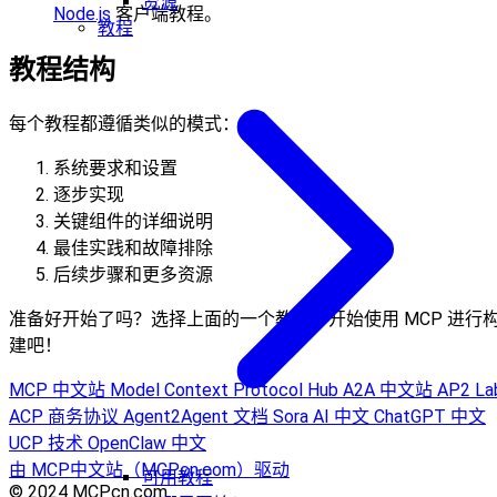
资源
Node.js
客户端教程。
教程
教程结构
每个教程都遵循类似的模式：
系统要求和设置
逐步实现
关键组件的详细说明
最佳实践和故障排除
后续步骤和更多资源
准备好开始了吗？选择上面的一个教程，开始使用 MCP 进行
建吧！
MCP 中文站
Model Context Protocol Hub
A2A 中文站
AP2 La
ACP 商务协议
Agent2Agent 文档
Sora AI 中文
ChatGPT 中文
UCP 技术
OpenClaw 中文
由 MCP中文站（MCPcn.com）驱动
可用教程
© 2024 MCPcn.com.