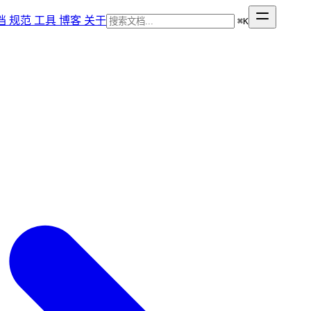
档
规范
工具
博客
关于
⌘
K