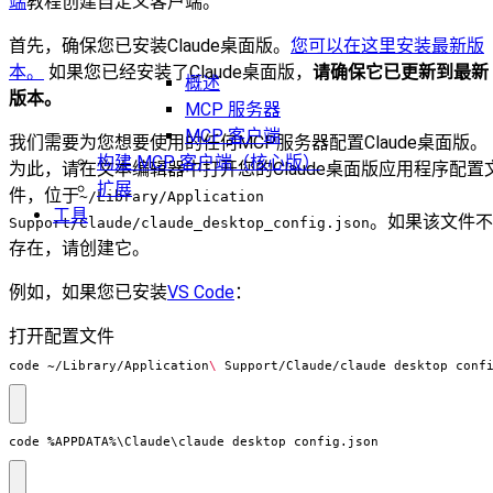
端
教程创建自定义客户端。
首先，确保您已安装Claude桌面版。
您可以在这里安装最新版
本。
如果您已经安装了Claude桌面版，
请确保它已更新到最新
概述
版本。
MCP 服务器
MCP 客户端
我们需要为您想要使用的任何MCP服务器配置Claude桌面版。
构建 MCP 客户端（核心版）
为此，请在文本编辑器中打开您的Claude桌面版应用程序配置
扩展
件，位于
~/Library/Application
工具
。如果该文件不
Support/Claude/claude_desktop_config.json
存在，请创建它。
例如，如果您已安装
VS Code
：
打开配置文件
code ~/Library/Application
\ 
Support/Claude/claude_desktop_conf
code
%
APPDATA
%\
Claude
\
claude_desktop_config
.
json