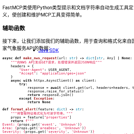
FastMCP类使用Python类型提示和文档字符串自动生成工具定
义，使创建和维护MCP工具变得简单。
辅助函数
接下来，让我们添加我们的辅助函数，用于查询和格式化来自
家气象服务API的数据：
Java SDK
async
def
make_nws_request
(
url
:
str
)
->
dict
[
str
,
Any
]
|
None
:
"""向NWS API发出GET请求，处理错误并返回JSON响应"""
headers
=
{
"User-Agent"
:
USER_AGENT
,
"Accept"
:
"application/geo+json"
}
async
with
httpx
.
AsyncClient
()
as
client
:
try
:
response
=
await
client
.
get
(
url
,
headers
=
headers
,
response
.
raise_for_status
()
return
response
.
json
()
except
Exception
:
return
None
def
format_alert
(
feature
:
dict
)
->
str
:
"""将警报特征格式化为可读字符串。"""
props
=
feature
[
"properties"
]
return
f
Event: 
{
props
.
get
(
'event'
,
'Unknown'
)
}
Area: 
{
props
.
get
(
'areaDesc'
,
'Unknown'
)
}
Severity: 
{
props
.
get
(
'severity'
,
'Unknown'
)
}