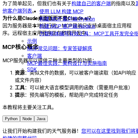
为了简单起见，但我们也有关于
构建自己的客户端
的指南以及
他客户端列表
。
使用 LLM 构建 MCP
为什么是Claude桌面版而不是Claude.ai？
构建 MCP 客户端-Python
因为服务器是本地运行的，MCP目前只支持桌面宿主应用程
构建 MCP 客户端-Node.js
序。远程宿主应用程序正在积极开发中。
为智能体编写有效工具：MCP工具开发完全
示例
MCP核心概念
MCP常见问题：专家答疑解惑
客户端
MCP服务器可以提供三种主要类型的功能：
MCP最佳实践：架构设计与实施指南
SDK
资源
：类似文件的数据，可以被客户端读取（如API响应
或文件内容）
工具
：可以被大语言模型调用的函数（需要用户批准）
提示
：预先编写的模板，帮助用户完成特定任务
本教程将主要关注工具。
Python
Node
Java
让我们开始构建我们的天气服务器！
您可以在这里找到我们将