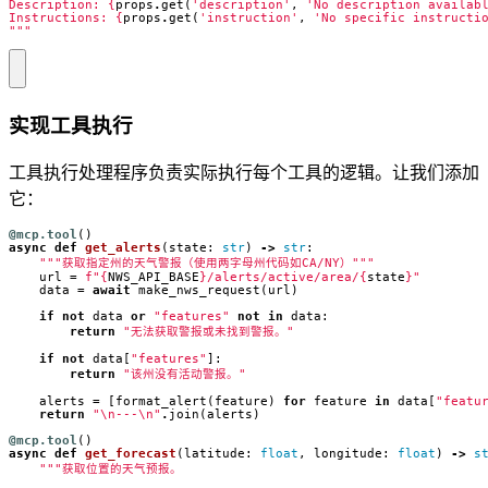
Description: 
{
props
.
get
(
'description'
,
'No description availab
Instructions: 
{
props
.
get
(
'instruction'
,
'No specific instructi
"""
实现工具执行
工具执行处理程序负责实际执行每个工具的逻辑。让我们添加
它：
@mcp.tool
()
async
def
get_alerts
(
state
:
str
)
->
str
:
"""获取指定州的天气警报（使用两字母州代码如CA/NY）"""
url
=
f
"
{
NWS_API_BASE
}
/alerts/active/area/
{
state
}
"
data
=
await
make_nws_request
(
url
)
if
not
data
or
"features"
not
in
data
:
return
"无法获取警报或未找到警报。"
if
not
data
[
"features"
]:
return
"该州没有活动警报。"
alerts
=
[
format_alert
(
feature
)
for
feature
in
data
[
"featu
return
"
\n
---
\n
"
.
join
(
alerts
)
@mcp.tool
()
async
def
get_forecast
(
latitude
:
float
,
longitude
:
float
)
->
s