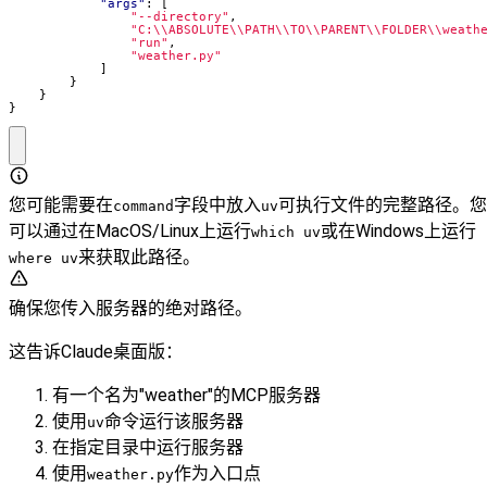
"args"
:
[
"--directory"
,
"C:\\ABSOLUTE\\PATH\\TO\\PARENT\\FOLDER\\weath
"run"
,
"weather.py"
]
}
}
}
您可能需要在
字段中放入
可执行文件的完整路径。您
command
uv
可以通过在MacOS/Linux上运行
或在Windows上运行
which uv
来获取此路径。
where uv
确保您传入服务器的绝对路径。
这告诉Claude桌面版：
有一个名为"weather"的MCP服务器
使用
命令运行该服务器
uv
在指定目录中运行服务器
使用
作为入口点
weather.py