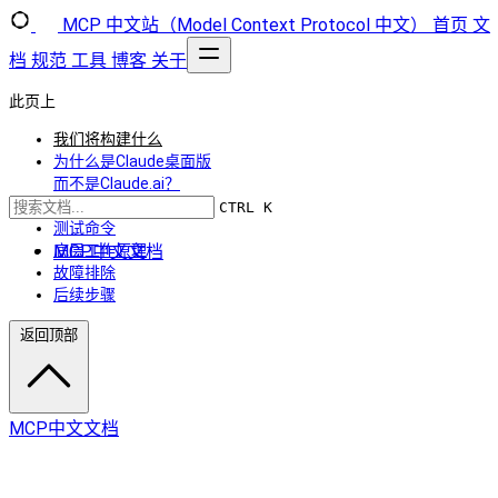
MCP 中文站（Model Context Protocol 中文）
首页
文
档
规范
工具
博客
关于
此页上
我们将构建什么
为什么是Claude桌面版
而不是Claude.ai？
MCP核心概念
CTRL K
测试命令
MCP中文文档
底层工作原理
故障排除
后续步骤
返回顶部
MCP中文文档