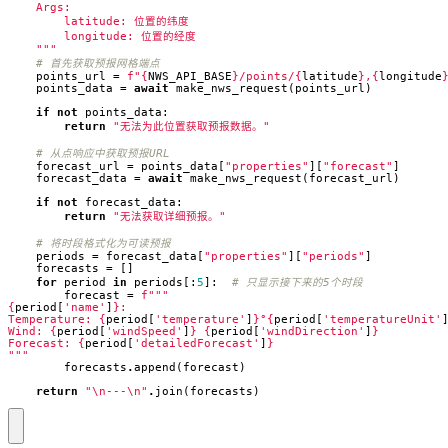
    """
# 首先获取预报网格端点
points_url
=
f
"
{
NWS_API_BASE
}
/points/
{
latitude
}
,
{
longitude
points_data
=
await
make_nws_request
(
points_url
)
if
not
points_data
:
return
"无法为此位置获取预报数据。"
# 从点响应中获取预报URL
forecast_url
=
points_data
[
"properties"
][
"forecast"
]
forecast_data
=
await
make_nws_request
(
forecast_url
)
if
not
forecast_data
:
return
"无法获取详细预报。"
# 将时段格式化为可读预报
periods
=
forecast_data
[
"properties"
][
"periods"
]
forecasts
=
[]
for
period
in
periods
[:
5
]:
# 只显示接下来的5个时段
forecast
=
f
{
period
[
'name'
]
}
Temperature: 
{
period
[
'temperature'
]
}
°
{
period
[
'temperatureUnit'
Wind: 
{
period
[
'windSpeed'
]
}
{
period
[
'windDirection'
]
}
Forecast: 
{
period
[
'detailedForecast'
]
}
"""
forecasts
.
append
(
forecast
)
return
"
\n
---
\n
"
.
join
(
forecasts
)