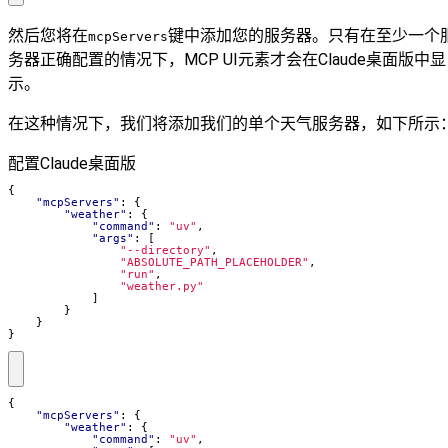
然后您将在
键中添加您的服务器。只有在至少一个
mcpServers
务器正确配置的情况下，MCP UI元素才会在Claude桌面版中显
示。
在这种情况下，我们将添加我们的单个天气服务器，如下所示
配置Claude桌面版
{
"mcpServers"
:
{
"weather"
:
{
"command"
:
"uv"
,
"args"
:
[
"--directory"
,
"ABSOLUTE_PATH_PLACEHOLDER"
,
"run"
,
"weather.py"
]
}
}
}
{
"mcpServers"
:
{
"weather"
:
{
"command"
:
"uv"
,