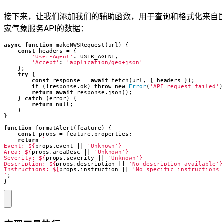
接下来，让我们添加我们的辅助函数，用于查询和格式化来自
家气象服务API的数据：
async
function
makeNWSRequest
(
url
)
{
const
headers
=
{
'User-Agent'
:
USER_AGENT
,
'Accept'
:
'application/geo+json'
};
try
{
const
response
=
await
fetch
(
url
,
{
headers
});
if
(
!
response
.
ok
)
throw
new
Error
(
'API request failed'
return
await
response
.
json
();
}
catch
(
error
)
{
return
null
;
}
}
function
formatAlert
(
feature
)
{
const
props
=
feature
.
properties
;
return
Event: 
${
props
.
event
||
'Unknown'
}
Area: 
${
props
.
areaDesc
||
'Unknown'
}
Severity: 
${
props
.
severity
||
'Unknown'
}
Description: 
${
props
.
description
||
'No description available'
Instructions: 
${
props
.
instruction
||
'No specific instructions
`
;
}