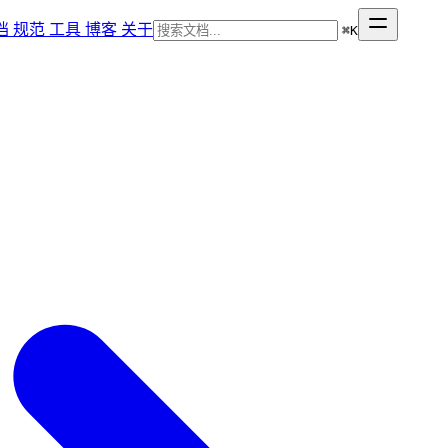
档
规范
工具
博客
关于
⌘
K