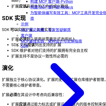
MAY）
构建 MCP 客户端-Python
扩展
应该
有相关的工作组或兴趣组
构建 MCP 客户端-Node.js
为智能体编写有效工具：MCP工具开发完全
SDK 实现
南
示例
SDK
可以
实现扩展。如果实现：
MCP常见问题：专家答疑解惑
客户端
扩展
必须
默认禁用并需要显式选择加入
MCP最佳实践：架构设计与实施指南
SDK 文档
应该
列出支持的扩展
SDK
SDK 维护者对他们支持的扩展拥有完全自主权
扩展支持不是协议一致性所必需的
演化
扩展独立于核心协议演化。扩展的更新由扩展仓库维护者管理
不需要核心维护者审查。
扩展
必须
在其设计中考虑向后兼容性：
扩展
应该
通过能力标志或扩展设置对象内的版本控制来保