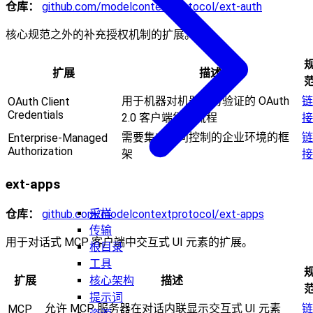
仓库：
github.com/modelcontextprotocol/ext-auth
核心规范之外的补充授权机制的扩展。
扩展
描述
用于机器对机器身份验证的 OAuth
链
OAuth Client
Credentials
2.0 客户端凭证流程
接
需要集中访问控制的企业环境的框
链
Enterprise-Managed
Authorization
架
接
ext-apps
采样
仓库：
github.com/modelcontextprotocol/ext-apps
传输
用于对话式 MCP 客户端中交互式 UI 元素的扩展。
根目录
工具
核心架构
扩展
描述
提示词
允许 MCP 服务器在对话内联显示交互式 UI 元素
链
MCP