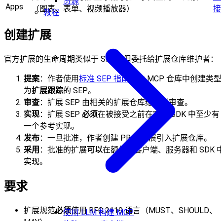
资源
Apps
（图表、表单、视频播放器）
接
教程
创建扩展
官方扩展的生命周期类似于 SEP，但委托给扩展仓库维护者：
提案
：作者使用
标准 SEP 指南
在主 MCP 仓库中创建类
为
扩展跟踪
的 SEP。
审查
：扩展 SEP 由相关的扩展仓库维护者审查。
实现
：扩展 SEP
必须
在被接受之前在官方 SDK 中至少有
一个参考实现。
发布
：一旦批准，作者创建 PR 将扩展引入扩展仓库。
采用
：批准的扩展
可以
在额外的客户端、服务器和 SDK 
实现。
要求
扩展规范
必须
使用 RFC 2119 语言（MUST、SHOULD、
使用 LLM 构建 MCP