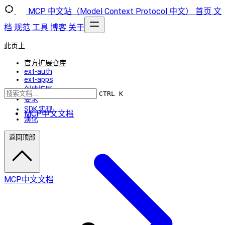
MCP 中文站（Model Context Protocol 中文）
首页
文
档
规范
工具
博客
关于
此页上
官方扩展仓库
ext-auth
ext-apps
创建扩展
CTRL K
要求
SDK 实现
MCP中文文档
演化
返回顶部
MCP中文文档