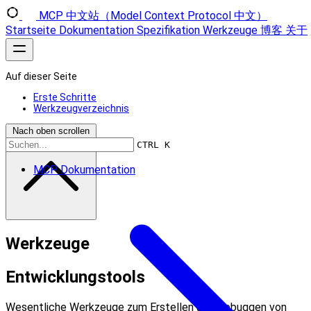
MCP 中文站（Model Context Protocol 中文）
Startseite
Dokumentation
Spezifikation
Werkzeuge
博客
关于
Auf dieser Seite
Erste Schritte
Werkzeugverzeichnis
Nach oben scrollen
CTRL K
MCP Dokumentation
Werkzeuge
Entwicklungstools
Wesentliche Werkzeuge zum Erstellen und Debuggen von