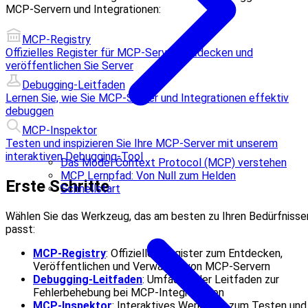
MCP-Servern und Integrationen:
MCP-Registry
Offizielles Register für MCP-Server, entdecken und
veröffentlichen Sie Server
Debugging-Leitfaden
Lernen Sie, wie Sie MCP-Server und Integrationen effektiv
debuggen
MCP-Inspektor
Testen und inspizieren Sie Ihre MCP-Server mit unserem
interaktiven Debugging-Tool
Das Model Context Protocol (MCP) verstehen
MCP Lernpfad: Von Null zum Helden
Erste Schritte
Schnellstart
Wählen Sie das Werkzeug, das am besten zu Ihren Bedürfnisse
passt:
MCP-Registry
: Offizielles Register zum Entdecken,
Veröffentlichen und Verwalten von MCP-Servern
Debugging-Leitfaden
: Umfassender Leitfaden zur
Fehlerbehebung bei MCP-Integrationen
MCP-Inspektor
: Interaktives Werkzeug zum Testen und