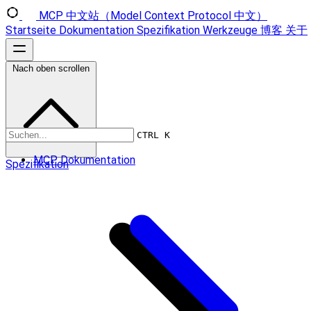
MCP 中文站（Model Context Protocol 中文）
Startseite
Dokumentation
Spezifikation
Werkzeuge
博客
关于
Nach oben scrollen
CTRL K
MCP Dokumentation
Spezifikation