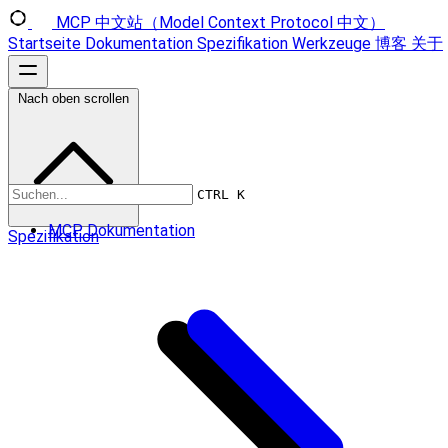
MCP 中文站（Model Context Protocol 中文）
Startseite
Dokumentation
Spezifikation
Werkzeuge
博客
关于
Nach oben scrollen
CTRL K
MCP Dokumentation
Spezifikation