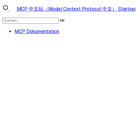
MCP 中文站（Model Context Protocol 中文）
Startsei
⌘
K
MCP Dokumentation